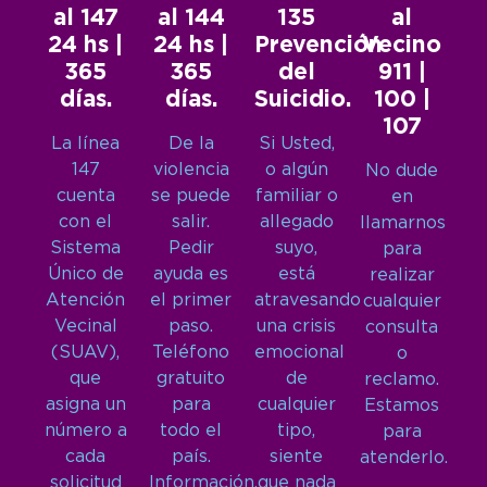
al 147
al 144
135
al
24 hs |
24 hs |
Prevención
Vecino
365
365
del
911 |
días.
días.
Suicidio.
100 |
107
La línea
De la
Si Usted,
147
violencia
o algún
No dude
cuenta
se puede
familiar o
en
con el
salir.
allegado
llamarnos
Sistema
Pedir
suyo,
para
Único de
ayuda es
está
realizar
Atención
el primer
atravesando
cualquier
Vecinal
paso.
una crisis
consulta
(SUAV),
Teléfono
emocional
o
que
gratuito
de
reclamo.
asigna un
para
cualquier
Estamos
número a
todo el
tipo,
para
cada
país.
siente
atenderlo.
solicitud
Información,
que nada