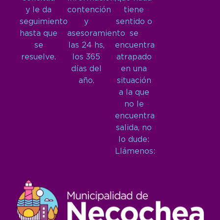
y le da
contención
tiene
seguimiento
y
sentido o
hasta que
asesoramiento
se
se
las 24 hs,
encuentra
resuelve.
los 365
atrapado
días del
en una
año.
situación
a la que
no le
encuentra
salida, no
lo dude:
Llámenos: