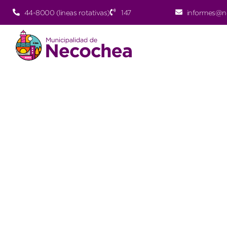
44-8000 (lineas rotativas)
147
informes@n