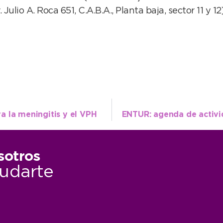
ulio A. Roca 651, C.A.B.A., Planta baja, sector 11 y 12
 la meningitis y el VPH
sotros
udarte