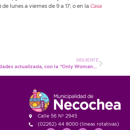
) de lunes a viernes de 9 a 17; o en la
Casa
SIGUIENTE
ENTUR: agenda de actividades actualizada, con la “Only Woman” para el domingo
Calle 56 Nº 2945
(02262) 44 8000 (lineas rotativas)