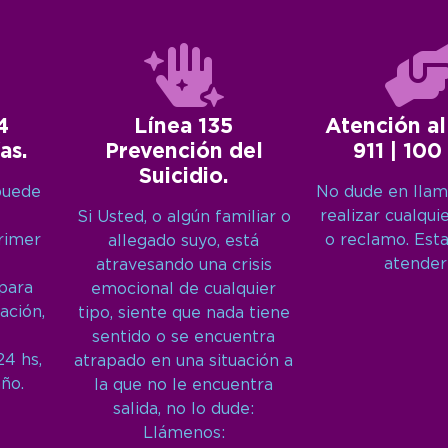
4
Línea 135
Atención al
as.
Prevención del
911 | 100
Suicidio.
puede
No dude en llam
realizar cualqui
Si Usted, o algún familiar o
primer
o reclamo. Est
allegado suyo, está
atender
atravesando una crisis
 para
emocional de cualquier
ación,
tipo, siente que nada tiene
sentido o se encuentra
24 hs,
atrapado en una situación a
año.
la que no le encuentra
salida, no lo dude:
Llámenos: