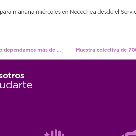
ne, para mañana miércoles en Necochea desde el Serv
López: “Fue el puntapié inicial para que no dependamos más de nadie externo y dejar de ser colonia”
Muestra colectiva de 70
sotros
udarte