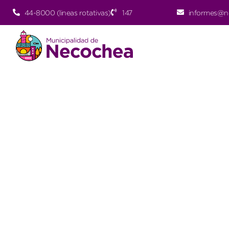
44-8000 (lineas rotativas)
147
informes@n