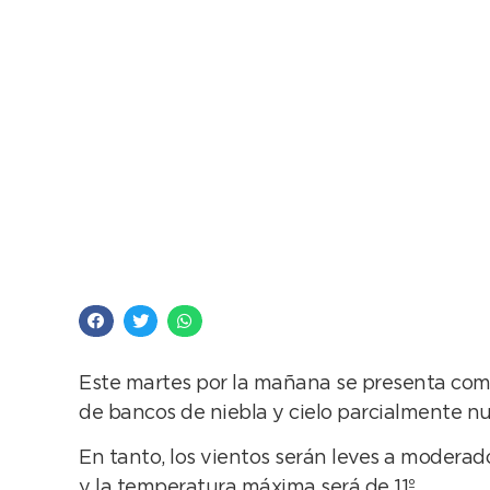
Frío intenso en la m
Este martes por la mañana se presenta como
de bancos de niebla y cielo parcialmente n
En tanto, los vientos serán leves a moderad
y la temperatura máxima será de 11º.