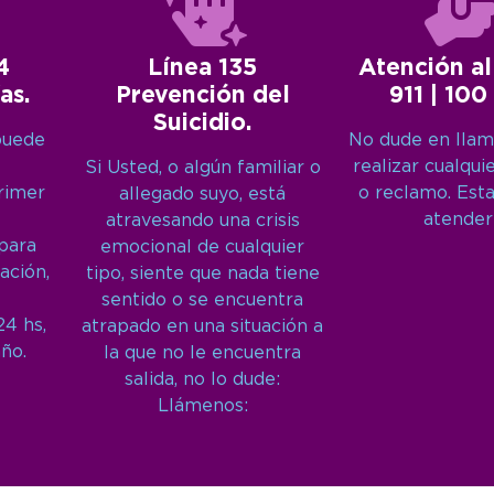
4
Línea 135
Atención al
as.
Prevención del
911 | 100
Suicidio.
puede
No dude en llam
realizar cualqui
Si Usted, o algún familiar o
primer
o reclamo. Est
allegado suyo, está
atender
atravesando una crisis
 para
emocional de cualquier
ación,
tipo, siente que nada tiene
sentido o se encuentra
24 hs,
atrapado en una situación a
año.
la que no le encuentra
salida, no lo dude:
Llámenos: