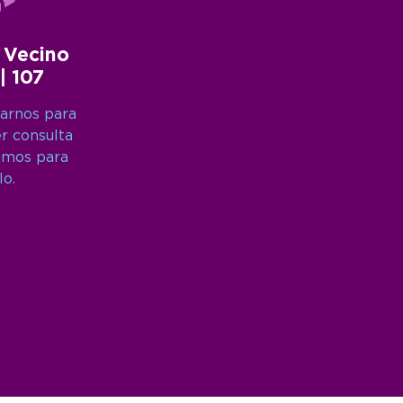
 Vecino
 | 107
arnos para
er consulta
amos para
lo.