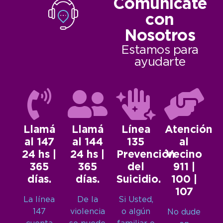
Comunicate
con
Nosotros
Estamos para
ayudarte
Llamá
Llamá
Línea
Atención
al 147
al 144
135
al
24 hs |
24 hs |
Prevención
Vecino
365
365
del
911 |
días.
días.
Suicidio.
100 |
107
La línea
De la
Si Usted,
147
violencia
o algún
No dude