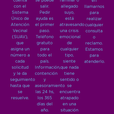
cuenta
se puede
familiar o
en
con el
salir.
allegado
llamarnos
Sistema
Pedir
suyo,
para
Único de
ayuda es
está
realizar
Atención
el primer
atravesando
cualquier
Vecinal
paso.
una crisis
consulta
(SUAV),
Teléfono
emocional
o
que
gratuito
de
reclamo.
asigna un
para
cualquier
Estamos
número a
todo el
tipo,
para
cada
país.
siente
atenderlo.
solicitud
Información,
que nada
y le da
contención
tiene
seguimiento
y
sentido o
hasta que
asesoramiento
se
se
las 24 hs,
encuentra
resuelve.
los 365
atrapado
días del
en una
año.
situación