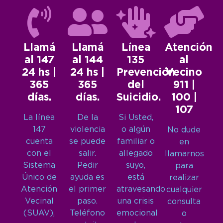
Llamá
Llamá
Línea
Atención
al 147
al 144
135
al
24 hs |
24 hs |
Prevención
Vecino
365
365
del
911 |
días.
días.
Suicidio.
100 |
107
La línea
De la
Si Usted,
147
violencia
o algún
No dude
cuenta
se puede
familiar o
en
con el
salir.
allegado
llamarnos
Sistema
Pedir
suyo,
para
Único de
ayuda es
está
realizar
Atención
el primer
atravesando
cualquier
Vecinal
paso.
una crisis
consulta
(SUAV),
Teléfono
emocional
o