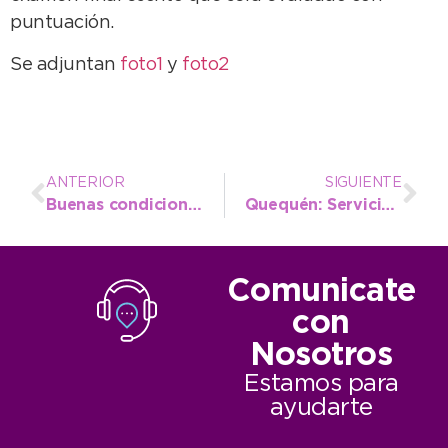
puntuación.
Se adjuntan
foto1
y
foto2
ANTERIOR
SIGUIENTE
Buenas condiciones para empezar la semana
Quequén: Servicios Públicos prepara entoscado en diversas calles de tierra
Comunicate
con
Nosotros
Estamos para
ayudarte