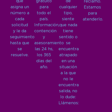
que
gratuito
de
reclamo.
asigna un
para
cualquier
Estamos
número a
todo el
tipo,
para
cada
país.
siente
atenderlo.
solicitud
Información,
que nada
y le da
contención
tiene
seguimiento
y
sentido o
hasta que
asesoramiento
se
se
las 24 hs,
encuentra
resuelve.
los 365
atrapado
días del
en una
año.
situación
a la que
no le
encuentra
salida, no
lo dude:
Llámenos: