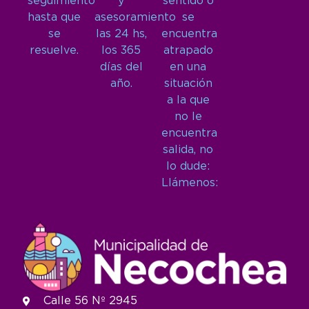
seguimiento
y
sentido o
hasta que
asesoramiento
se
se
las 24 hs,
encuentra
resuelve.
los 365
atrapado
días del
en una
año.
situación
a la que
no le
encuentra
salida, no
lo dude:
Llámenos:
Calle 56 Nº 2945