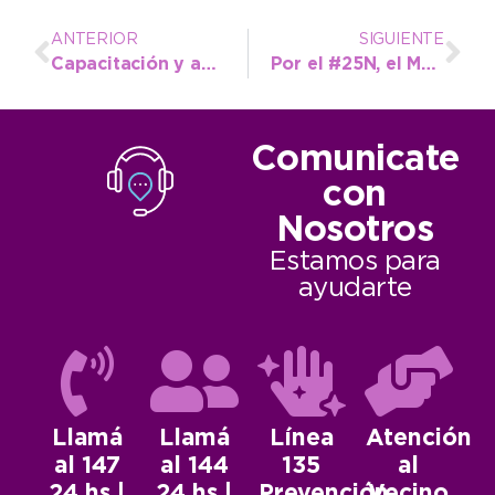
ANTERIOR
SIGUIENTE
Capacitación y acompañamiento para contribuir a la inserción laboral
Por el #25N, el Municipio presentó un Recursero de asistencia para las víctimas de violencia
Comunicate
con
Nosotros
Estamos para
ayudarte
Llamá
Llamá
Línea
Atención
al 147
al 144
135
al
24 hs |
24 hs |
Prevención
Vecino