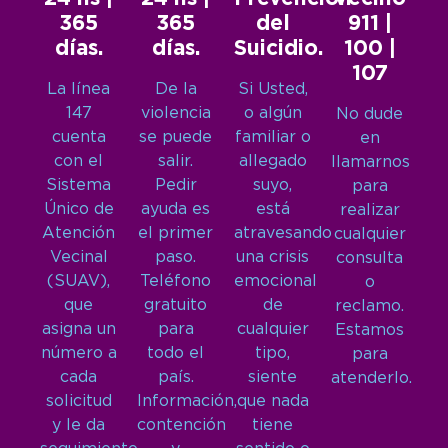
365
365
del
911 |
días.
días.
Suicidio.
100 |
107
La línea
De la
Si Usted,
147
violencia
o algún
No dude
cuenta
se puede
familiar o
en
con el
salir.
allegado
llamarnos
Sistema
Pedir
suyo,
para
Único de
ayuda es
está
realizar
Atención
el primer
atravesando
cualquier
Vecinal
paso.
una crisis
consulta
(SUAV),
Teléfono
emocional
o
que
gratuito
de
reclamo.
asigna un
para
cualquier
Estamos
número a
todo el
tipo,
para
cada
país.
siente
atenderlo.
solicitud
Información,
que nada
y le da
contención
tiene