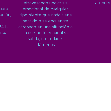
atender
atravesando una crisis
 para
emocional de cualquier
ación,
tipo, siente que nada tiene
sentido o se encuentra
24 hs,
atrapado en una situación a
año.
la que no le encuentra
salida, no lo dude:
Llámenos: