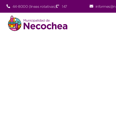
44-8000 (lineas rotativas)
147
informes@n