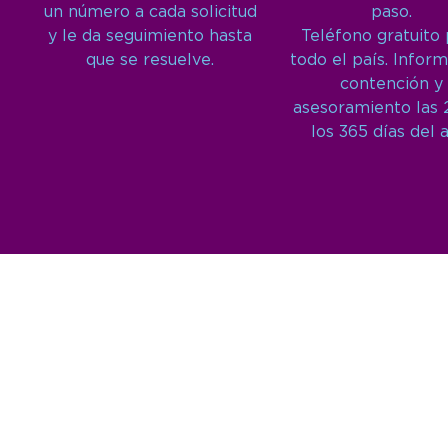
un número a cada solicitud
paso.
y le da seguimiento hasta
Teléfono gratuito
que se resuelve.
todo el país. Inform
contención y
asesoramiento las 
los 365 días del 