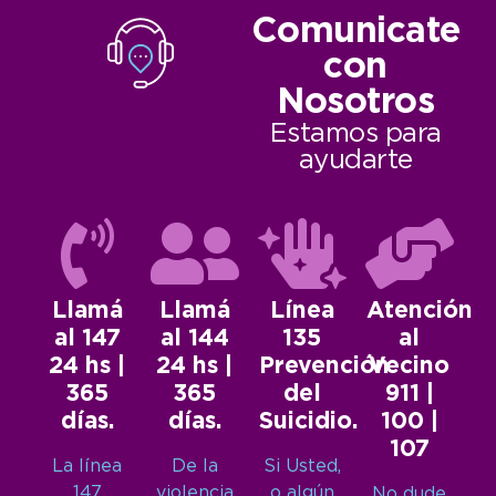
Comunicate
con
Nosotros
Estamos para
ayudarte
Llamá
Llamá
Línea
Atención
al 147
al 144
135
al
24 hs |
24 hs |
Prevención
Vecino
365
365
del
911 |
días.
días.
Suicidio.
100 |
107
La línea
De la
Si Usted,
147
violencia
o algún
No dude