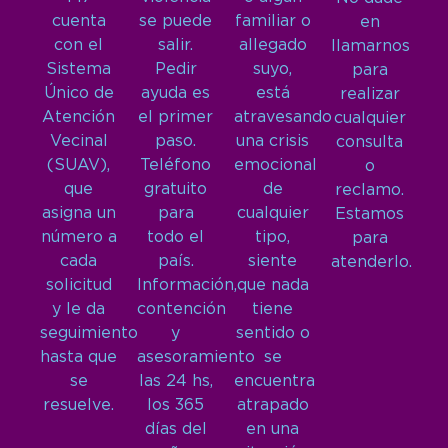
cuenta
se puede
familiar o
en
con el
salir.
allegado
llamarnos
Sistema
Pedir
suyo,
para
Único de
ayuda es
está
realizar
Atención
el primer
atravesando
cualquier
Vecinal
paso.
una crisis
consulta
(SUAV),
Teléfono
emocional
o
que
gratuito
de
reclamo.
asigna un
para
cualquier
Estamos
número a
todo el
tipo,
para
cada
país.
siente
atenderlo.
solicitud
Información,
que nada
y le da
contención
tiene
seguimiento
y
sentido o
hasta que
asesoramiento
se
se
las 24 hs,
encuentra
resuelve.
los 365
atrapado
días del
en una