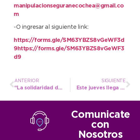
manipulacionseguranecochea@gmail.co
m
-O ingresar al siguiente link:
https://forms.gle/SM63YBZS8vGeWF3d
9https://forms.gle/SM63YBZS8vGeWF3
d9
ANTERIOR
SIGUIENTE
“La solidaridad de nuestra comunidad le va a ganar a la indiferencia”, expresó el Intendente en la Gala patriótica
Este jueves llega la 1ra Edición de “Expo Miel” en Necochea
Comunicate
con
Nosotros