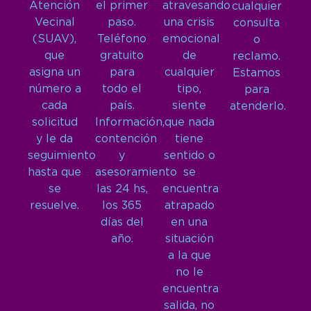
Atención
el primer
atravesando
cualquier
Vecinal
paso.
una crisis
consulta
(SUAV),
Teléfono
emocional
o
que
gratuito
de
reclamo.
asigna un
para
cualquier
Estamos
número a
todo el
tipo,
para
cada
país.
siente
atenderlo.
solicitud
Información,
que nada
y le da
contención
tiene
seguimiento
y
sentido o
hasta que
asesoramiento
se
se
las 24 hs,
encuentra
resuelve.
los 365
atrapado
días del
en una
año.
situación
a la que
no le
encuentra
salida, no