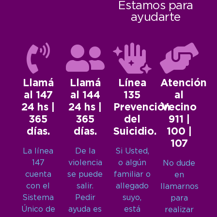
Estamos para
ayudarte
Llamá
Llamá
Línea
Atención
al 147
al 144
135
al
24 hs |
24 hs |
Prevención
Vecino
365
365
del
911 |
días.
días.
Suicidio.
100 |
107
La línea
De la
Si Usted,
147
violencia
o algún
No dude
cuenta
se puede
familiar o
en
con el
salir.
allegado
llamarnos
Sistema
Pedir
suyo,
para
Único de
ayuda es
está
realizar