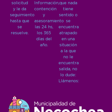
solicitud
Información,
que nada
y le da
contención
tiene
seguimiento
y
sentido o
hasta que
asesoramiento
se
se
las 24 hs,
encuentra
resuelve.
los 365
atrapado
días del
en una
año.
situación
a la que
no le
encuentra
salida, no
lo dude:
Llámenos: