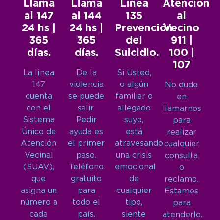
Llamá
Llamá
Línea
Atención
al 147
al 144
135
al
24 hs |
24 hs |
Prevención
Vecino
365
365
del
911 |
días.
días.
Suicidio.
100 |
107
La línea
De la
Si Usted,
147
violencia
o algún
No dude
cuenta
se puede
familiar o
en
con el
salir.
allegado
llamarnos
Sistema
Pedir
suyo,
para
Único de
ayuda es
está
realizar
Atención
el primer
atravesando
cualquier
Vecinal
paso.
una crisis
consulta
(SUAV),
Teléfono
emocional
o
que
gratuito
de
reclamo.
asigna un
para
cualquier
Estamos
número a
todo el
tipo,
para
cada
país.
siente
atenderlo.