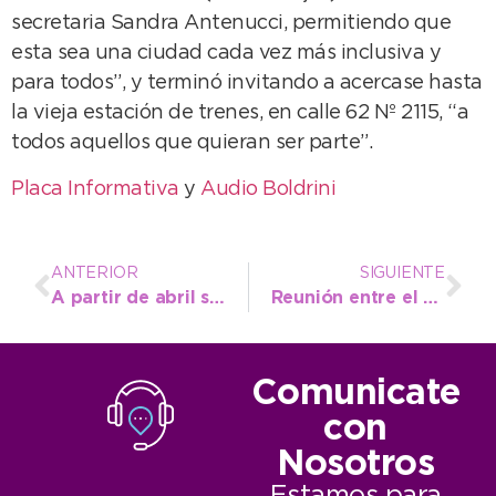
secretaria Sandra Antenucci, permitiendo que
esta sea una ciudad cada vez más inclusiva y
para todos”, y terminó invitando a acercase hasta
la vieja estación de trenes, en calle 62 Nº 2115, “a
todos aquellos que quieran ser parte”.
Placa Informativa
y
Audio Boldrini
ANTERIOR
SIGUIENTE
A partir de abril se brindarán clases de atletismo en la Plaza “Hipólito Yrigoyen”
Reunión entre el Municipio y el Colegio de Arquitectos para fortalecer el trabajo conjunto
Comunicate
con
Nosotros