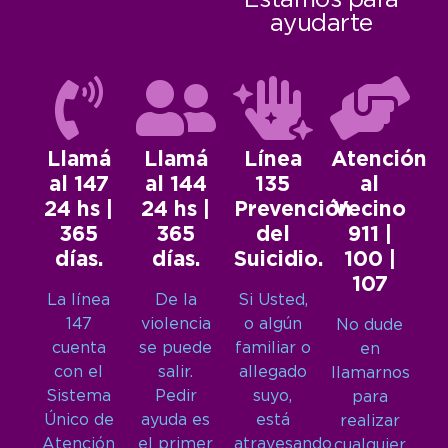
Estamos para
ayudarte
Llamá
Llamá
Línea
Atención
al 147
al 144
135
al
24 hs |
24 hs |
Prevención
Vecino
365
365
del
911 |
días.
días.
Suicidio.
100 |
107
La línea
De la
Si Usted,
147
violencia
o algún
No dude
cuenta
se puede
familiar o
en
con el
salir.
allegado
llamarnos
Sistema
Pedir
suyo,
para
Único de
ayuda es
está
realizar
Atención
el primer
atravesando
cualquier