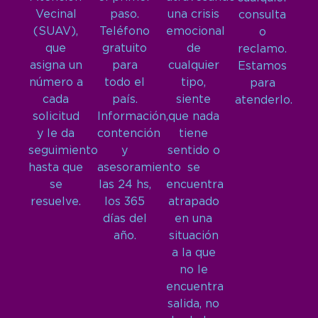
Vecinal
paso.
una crisis
consulta
(SUAV),
Teléfono
emocional
o
que
gratuito
de
reclamo.
asigna un
para
cualquier
Estamos
número a
todo el
tipo,
para
cada
país.
siente
atenderlo.
solicitud
Información,
que nada
y le da
contención
tiene
seguimiento
y
sentido o
hasta que
asesoramiento
se
se
las 24 hs,
encuentra
resuelve.
los 365
atrapado
días del
en una
año.
situación
a la que
no le
encuentra
salida, no