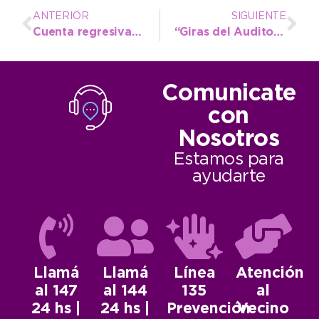
ANTERIOR
SIGUIENTE
Cuenta regresiva para la primavera
“Giras del Auditorium” llega mañana a Necochea con obras gratuitas
Comunicate
con
Nosotros
Estamos para
ayudarte
Llamá
Llamá
Línea
Atención
al 147
al 144
135
al
24 hs |
24 hs |
Prevención
Vecino