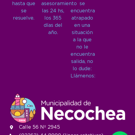
hasta que
asesoramiento
se
se
las 24 hs,
encuentra
resuelve.
los 365
atrapado
días del
en una
año.
situación
a la que
no le
encuentra
salida, no
lo dude:
Llámenos:
Calle 56 Nº 2945