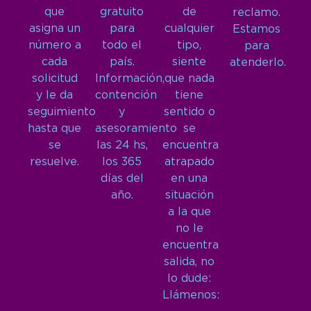
que
gratuito
de
reclamo.
asigna un
para
cualquier
Estamos
número a
todo el
tipo,
para
cada
país.
siente
atenderlo.
solicitud
Información,
que nada
y le da
contención
tiene
seguimiento
y
sentido o
hasta que
asesoramiento
se
se
las 24 hs,
encuentra
resuelve.
los 365
atrapado
días del
en una
año.
situación
a la que
no le
encuentra
salida, no
lo dude:
Llámenos: