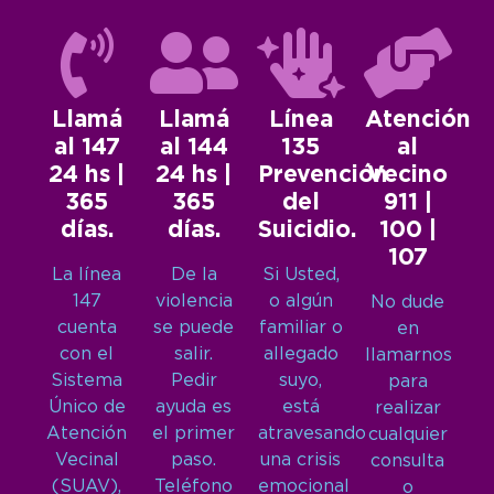
Llamá
Llamá
Línea
Atención
al 147
al 144
135
al
24 hs |
24 hs |
Prevención
Vecino
365
365
del
911 |
días.
días.
Suicidio.
100 |
107
La línea
De la
Si Usted,
147
violencia
o algún
No dude
cuenta
se puede
familiar o
en
con el
salir.
allegado
llamarnos
Sistema
Pedir
suyo,
para
Único de
ayuda es
está
realizar
Atención
el primer
atravesando
cualquier
Vecinal
paso.
una crisis
consulta
(SUAV),
Teléfono
emocional
o