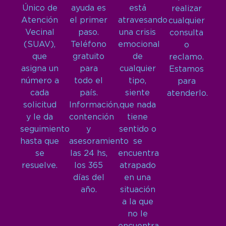
Único de
ayuda es
está
realizar
Atención
el primer
atravesando
cualquier
Vecinal
paso.
una crisis
consulta
(SUAV),
Teléfono
emocional
o
que
gratuito
de
reclamo.
asigna un
para
cualquier
Estamos
número a
todo el
tipo,
para
cada
país.
siente
atenderlo.
solicitud
Información,
que nada
y le da
contención
tiene
seguimiento
y
sentido o
hasta que
asesoramiento
se
se
las 24 hs,
encuentra
resuelve.
los 365
atrapado
días del
en una
año.
situación
a la que
no le