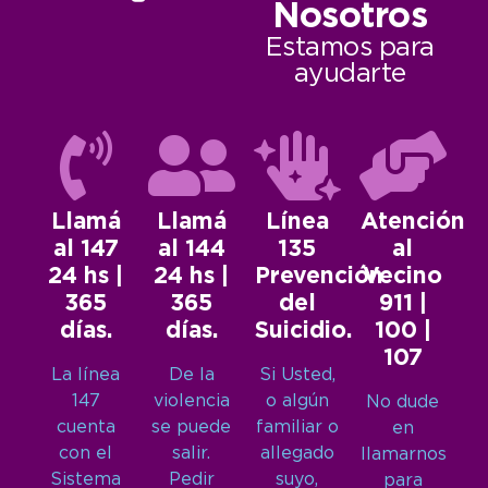
Nosotros
Estamos para
ayudarte
Llamá
Llamá
Línea
Atención
al 147
al 144
135
al
24 hs |
24 hs |
Prevención
Vecino
365
365
del
911 |
días.
días.
Suicidio.
100 |
107
La línea
De la
Si Usted,
147
violencia
o algún
No dude
cuenta
se puede
familiar o
en
con el
salir.
allegado
llamarnos
Sistema
Pedir
suyo,
para