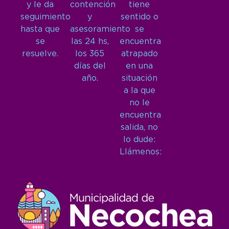
y le da
contención
tiene
seguimiento
y
sentido o
hasta que
asesoramiento
se
se
las 24 hs,
encuentra
resuelve.
los 365
atrapado
días del
en una
año.
situación
a la que
no le
encuentra
salida, no
lo dude:
Llámenos: