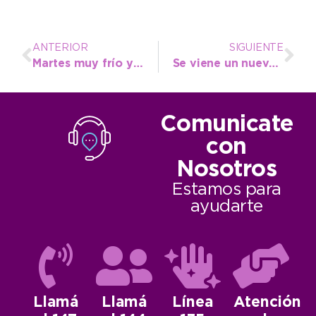
ANTERIOR
SIGUIENTE
Martes muy frío y cielo con una niebla que se irá disipando
Se viene un nuevo vivo de Juventud, esta vez con capacitación en Lengua de Señas
Comunicate
con
Nosotros
Estamos para
ayudarte
Llamá
Llamá
Línea
Atención