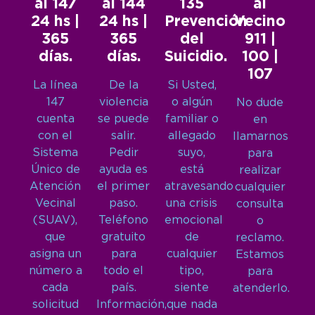
al 147
al 144
135
al
24 hs |
24 hs |
Prevención
Vecino
365
365
del
911 |
días.
días.
Suicidio.
100 |
107
La línea
De la
Si Usted,
147
violencia
o algún
No dude
cuenta
se puede
familiar o
en
con el
salir.
allegado
llamarnos
Sistema
Pedir
suyo,
para
Único de
ayuda es
está
realizar
Atención
el primer
atravesando
cualquier
Vecinal
paso.
una crisis
consulta
(SUAV),
Teléfono
emocional
o
que
gratuito
de
reclamo.
asigna un
para
cualquier
Estamos
número a
todo el
tipo,
para
cada
país.
siente
atenderlo.
solicitud
Información,
que nada