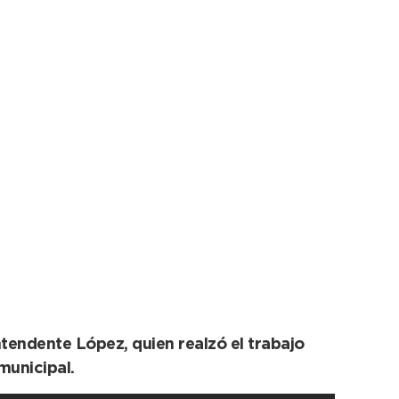
bra íntegramente
ntendente López, quien realzó el trabajo
municipal.