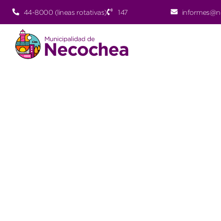
44-8000 (lineas rotativas)
147
informes@n