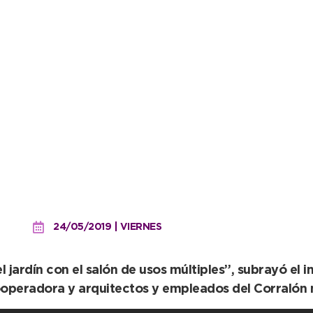
el Jardín Lassalle, una o
ados municipales
24/05/2019 | VIERNES
jardín con el salón de usos múltiples”, subrayó el i
Cooperadora y arquitectos y empleados del Corralón 