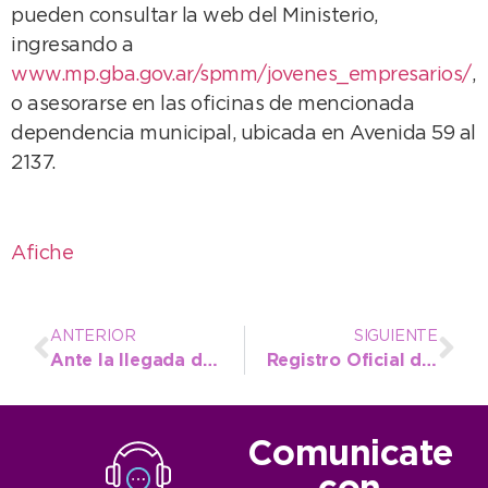
pueden consultar la web del Ministerio,
ingresando a
www.mp.gba.gov.ar/spmm/jovenes_empresarios/
,
o asesorarse en las oficinas de mencionada
dependencia municipal, ubicada en Avenida 59 al
2137.
Afiche
ANTERIOR
SIGUIENTE
Ante la llegada de “Chicho” Serna a Necochea, López impulsa su presencia en los barrios
Registro Oficial de Decretos 2017
Comunicate