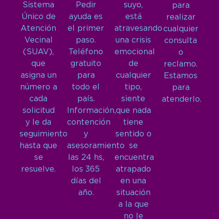
Sistema
Pedir
suyo,
para
Único de
ayuda es
está
realizar
Atención
el primer
atravesando
cualquier
Vecinal
paso.
una crisis
consulta
(SUAV),
Teléfono
emocional
o
que
gratuito
de
reclamo.
asigna un
para
cualquier
Estamos
número a
todo el
tipo,
para
cada
país.
siente
atenderlo.
solicitud
Información,
que nada
y le da
contención
tiene
seguimiento
y
sentido o
hasta que
asesoramiento
se
se
las 24 hs,
encuentra
resuelve.
los 365
atrapado
días del
en una
año.
situación
a la que
no le