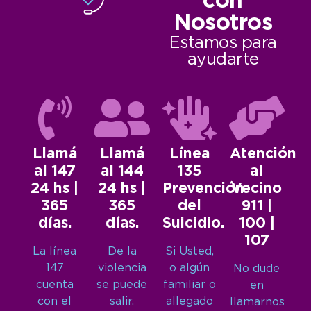
con
Nosotros
Estamos para
ayudarte
Llamá
Llamá
Línea
Atención
al 147
al 144
135
al
24 hs |
24 hs |
Prevención
Vecino
365
365
del
911 |
días.
días.
Suicidio.
100 |
107
La línea
De la
Si Usted,
147
violencia
o algún
No dude
cuenta
se puede
familiar o
en
con el
salir.
allegado
llamarnos