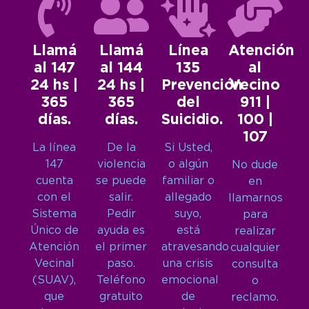
Llamá
Llamá
Línea
Atención
al 147
al 144
135
al
24 hs |
24 hs |
Prevención
Vecino
365
365
del
911 |
días.
días.
Suicidio.
100 |
107
La línea
De la
Si Usted,
147
violencia
o algún
No dude
cuenta
se puede
familiar o
en
con el
salir.
allegado
llamarnos
Sistema
Pedir
suyo,
para
Único de
ayuda es
está
realizar
Atención
el primer
atravesando
cualquier
Vecinal
paso.
una crisis
consulta
(SUAV),
Teléfono
emocional
o
que
gratuito
de
reclamo.