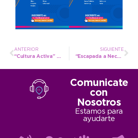
ANTERIOR
SIGUIENTE
“Cultura Activa” visibilizará y celebrará el trabajo de los artistas este viernes 1° de mayo
“Escapada a Necochea”: la ciudad se prepara para días a puro rock, naturaleza y adrenalina al aire libre
Comunicate
con
Nosotros
Estamos para
ayudarte