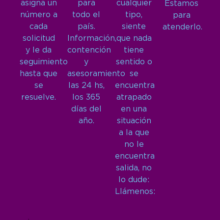
asigna un
para
cualquier
Estamos
número a
todo el
tipo,
para
cada
país.
siente
atenderlo.
solicitud
Información,
que nada
y le da
contención
tiene
seguimiento
y
sentido o
hasta que
asesoramiento
se
se
las 24 hs,
encuentra
resuelve.
los 365
atrapado
días del
en una
año.
situación
a la que
no le
encuentra
salida, no
lo dude:
Llámenos: