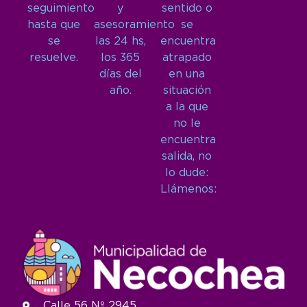
seguimiento
y
sentido o
hasta que
asesoramiento
se
se
las 24 hs,
encuentra
resuelve.
los 365
atrapado
días del
en una
año.
situación
a la que
no le
encuentra
salida, no
lo dude:
Llámenos:
Calle 56 Nº 2945