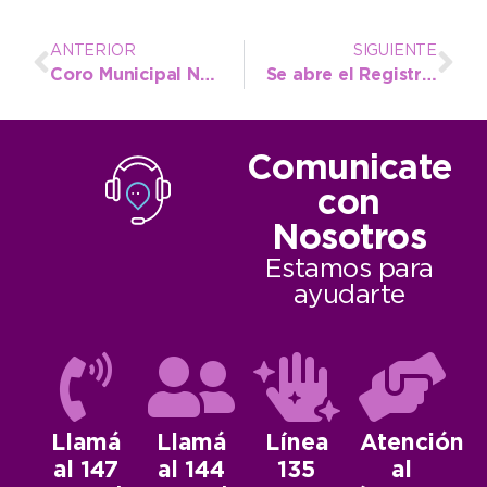
ANTERIOR
SIGUIENTE
Coro Municipal Necochea: Inscripción abierta
Se abre el Registro de oposición por la obra de la cuenca de Mastronardi
Comunicate
con
Nosotros
Estamos para
ayudarte
Llamá
Llamá
Línea
Atención
al 147
al 144
135
al