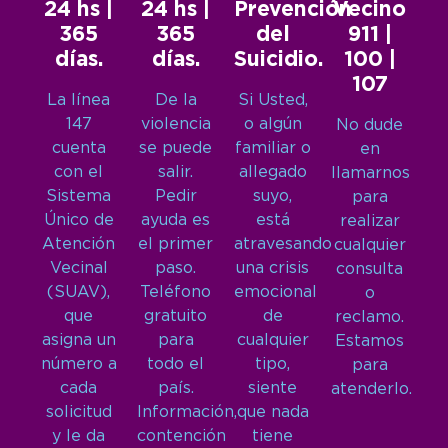
24 hs |
24 hs |
Prevención
Vecino
365
365
del
911 |
días.
días.
Suicidio.
100 |
107
La línea
De la
Si Usted,
147
violencia
o algún
No dude
cuenta
se puede
familiar o
en
con el
salir.
allegado
llamarnos
Sistema
Pedir
suyo,
para
Único de
ayuda es
está
realizar
Atención
el primer
atravesando
cualquier
Vecinal
paso.
una crisis
consulta
(SUAV),
Teléfono
emocional
o
que
gratuito
de
reclamo.
asigna un
para
cualquier
Estamos
número a
todo el
tipo,
para
cada
país.
siente
atenderlo.
solicitud
Información,
que nada
y le da
contención
tiene