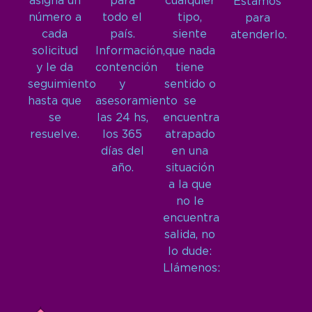
asigna un
para
cualquier
Estamos
número a
todo el
tipo,
para
cada
país.
siente
atenderlo.
solicitud
Información,
que nada
y le da
contención
tiene
seguimiento
y
sentido o
hasta que
asesoramiento
se
se
las 24 hs,
encuentra
resuelve.
los 365
atrapado
días del
en una
año.
situación
a la que
no le
encuentra
salida, no
lo dude:
Llámenos: