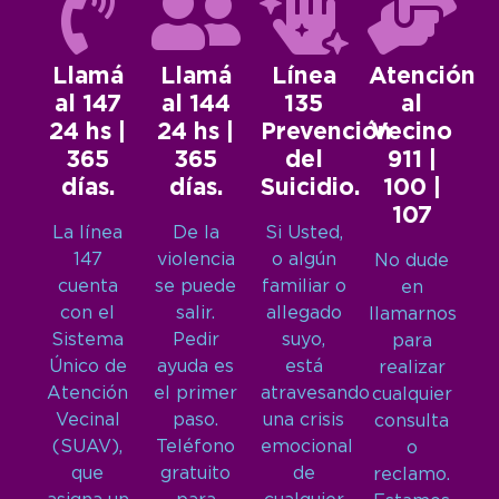
Llamá
Llamá
Línea
Atención
al 147
al 144
135
al
24 hs |
24 hs |
Prevención
Vecino
365
365
del
911 |
días.
días.
Suicidio.
100 |
107
La línea
De la
Si Usted,
147
violencia
o algún
No dude
cuenta
se puede
familiar o
en
con el
salir.
allegado
llamarnos
Sistema
Pedir
suyo,
para
Único de
ayuda es
está
realizar
Atención
el primer
atravesando
cualquier
Vecinal
paso.
una crisis
consulta
(SUAV),
Teléfono
emocional
o
que
gratuito
de
reclamo.