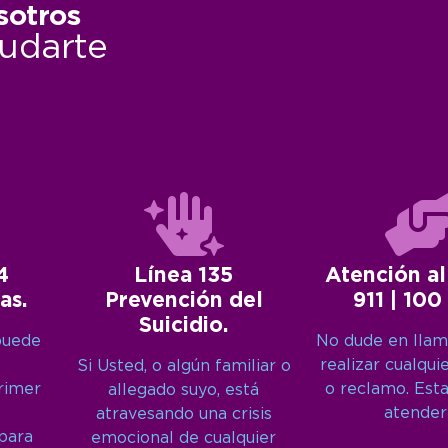
sotros
udarte
4
Línea 135
Atención al
as.
Prevención del
911 | 100
Suicidio.
puede
No dude en llam
realizar cualqui
Si Usted, o algún familiar o
primer
o reclamo. Est
allegado suyo, está
atender
atravesando una crisis
 para
emocional de cualquier