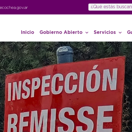
ecochea.gov.ar
Inicio
Gobierno Abierto
Servicios
G