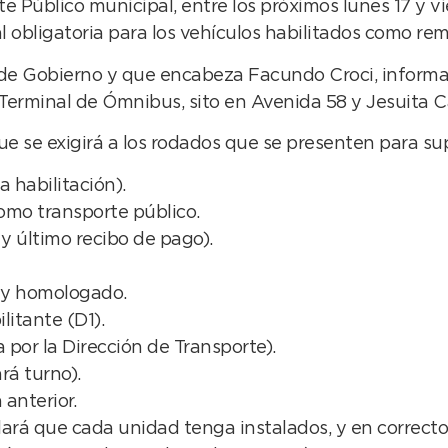
e Público municipal, entre los próximos lunes 17 y vie
l obligatoria para los vehículos habilitados como rem
de Gobierno y que encabeza Facundo Croci, informaro
erminal de Ómnibus, sito en Avenida 58 y Jesuita Ca
e se exigirá a los rodados que se presenten para supe
 habilitación).
omo transporte público.
y último recibo de pago).
y homologado.
litante (D1).
por la Dirección de Transporte).
rá turno).
anterior.
lará que cada unidad tenga instalados, y en correct