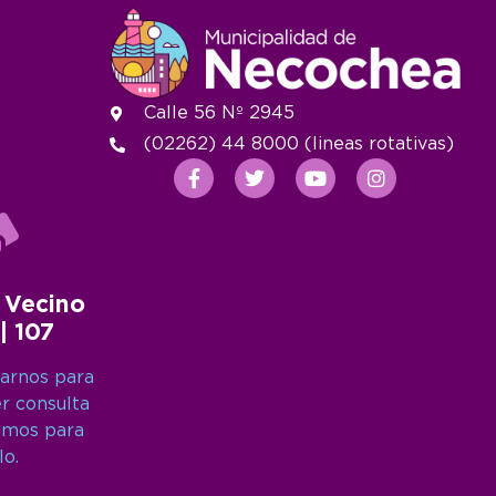
Calle 56 Nº 2945
(02262) 44 8000 (lineas rotativas)
 Vecino
 | 107
arnos para
er consulta
amos para
lo.