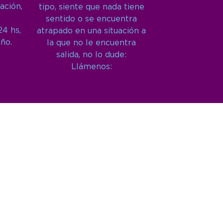
ación,
tipo, siente que nada tiene
sentido o se encuentra
24 hs,
atrapado en una situación a
año.
la que no le encuentra
salida, no lo dude:
Llámenos: