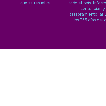
que se resuelve.
todo el país. Inform
contención y
asesoramiento las 
los 365 días del 