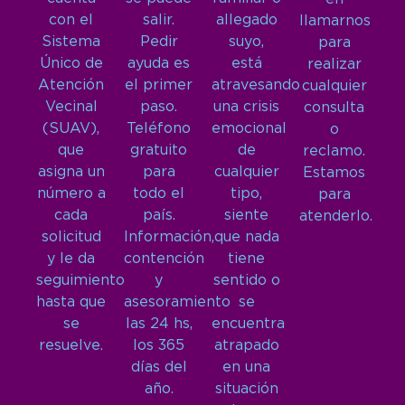
con el
salir.
allegado
llamarnos
Sistema
Pedir
suyo,
para
Único de
ayuda es
está
realizar
Atención
el primer
atravesando
cualquier
Vecinal
paso.
una crisis
consulta
(SUAV),
Teléfono
emocional
o
que
gratuito
de
reclamo.
asigna un
para
cualquier
Estamos
número a
todo el
tipo,
para
cada
país.
siente
atenderlo.
solicitud
Información,
que nada
y le da
contención
tiene
seguimiento
y
sentido o
hasta que
asesoramiento
se
se
las 24 hs,
encuentra
resuelve.
los 365
atrapado
días del
en una
año.
situación