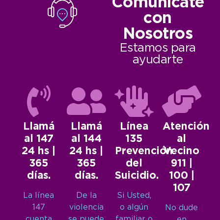
Comunicate
con
Nosotros
Estamos para
ayudarte
Llamá
Llamá
Línea
Atención
al 147
al 144
135
al
24 hs |
24 hs |
Prevención
Vecino
365
365
del
911 |
días.
días.
Suicidio.
100 |
107
La línea
De la
Si Usted,
147
violencia
o algún
No dude
cuenta
se puede
familiar o
en