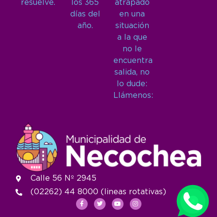
resuelve.
los 365
atrapado
días del
en una
año.
situación
a la que
no le
encuentra
salida, no
lo dude:
Llámenos:
Calle 56 Nº 2945
(02262) 44 8000 (lineas rotativas)