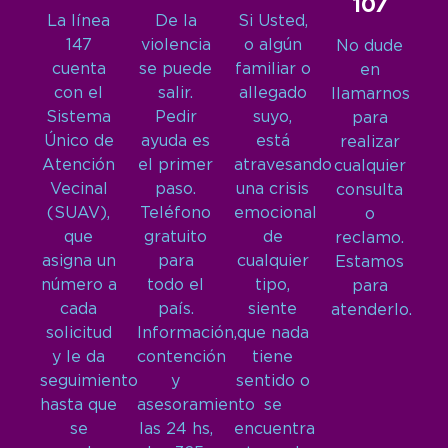
107
La línea
De la
Si Usted,
147
violencia
o algún
No dude
cuenta
se puede
familiar o
en
con el
salir.
allegado
llamarnos
Sistema
Pedir
suyo,
para
Único de
ayuda es
está
realizar
Atención
el primer
atravesando
cualquier
Vecinal
paso.
una crisis
consulta
(SUAV),
Teléfono
emocional
o
que
gratuito
de
reclamo.
asigna un
para
cualquier
Estamos
número a
todo el
tipo,
para
cada
país.
siente
atenderlo.
solicitud
Información,
que nada
y le da
contención
tiene
seguimiento
y
sentido o
hasta que
asesoramiento
se
se
las 24 hs,
encuentra