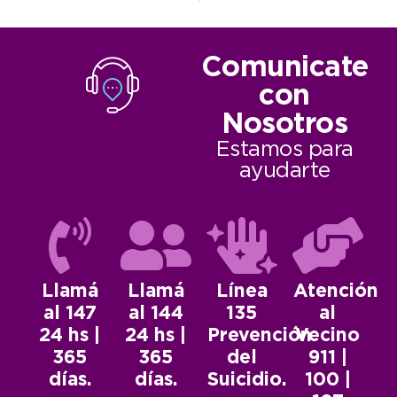
Comunicate
con
Nosotros
Estamos para
ayudarte
Llamá
Llamá
Línea
Atención
al 147
al 144
135
al
24 hs |
24 hs |
Prevención
Vecino
365
365
del
911 |
días.
días.
Suicidio.
100 |