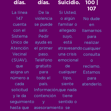
días.
días.
Suicidio.
100 |
107
La línea
De la
Si Usted,
147
violencia
o algún
No dude
cuenta
se puede
familiar o
en
con el
salir.
allegado
llamarnos
Sistema
Pedir
suyo,
para
Único de
ayuda es
está
realizar
Atención
el primer
atravesando
cualquier
Vecinal
paso.
una crisis
consulta
(SUAV),
Teléfono
emocional
o
que
gratuito
de
reclamo.
asigna un
para
cualquier
Estamos
número a
todo el
tipo,
para
cada
país.
siente
atenderlo.
solicitud
Información,
que nada
y le da
contención
tiene
seguimiento
y
sentido o
hasta que
asesoramiento
se