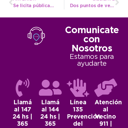
Se licita públicamente la obra de iluminación de la Avenida 10
Dos puntos de venta para los bolsones de Frescura Natural
Comunicate
con
Nosotros
Estamos para
ayudarte
Llamá
Llamá
Línea
Atención
al 147
al 144
135
al
24 hs |
24 hs |
Prevención
Vecino
365
365
del
911 |