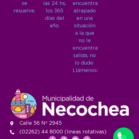
se
las 24 hs,
encuentra
resuelve.
los 365
atrapado
días del
en una
año.
situación
a la que
no le
encuentra
salida, no
lo dude:
Llámenos:
Calle 56 Nº 2945
(02262) 44 8000 (lineas rotativas)