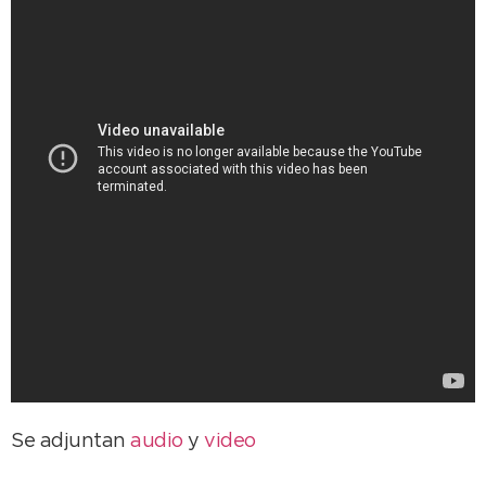
Se adjuntan
audio
y
video