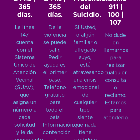
365
365
del
911 |
días.
días.
Suicidio.
100 |
107
La línea
De la
Si Usted,
147
violencia
o algún
No dude
cuenta
se puede
familiar o
en
con el
salir.
allegado
llamarnos
Sistema
Pedir
suyo,
para
Único de
ayuda es
está
realizar
Atención
el primer
atravesando
cualquier
Vecinal
paso.
una crisis
consulta
(SUAV),
Teléfono
emocional
o
que
gratuito
de
reclamo.
asigna un
para
cualquier
Estamos
número a
todo el
tipo,
para
cada
país.
siente
atenderlo.
solicitud
Información,
que nada
y le da
contención
tiene