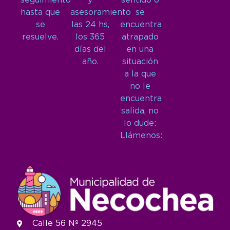
seguimiento
y
sentido o
hasta que
asesoramiento
se
se
las 24 hs,
encuentra
resuelve.
los 365
atrapado
días del
en una
año.
situación
a la que
no le
encuentra
salida, no
lo dude:
Llámenos:
Calle 56 Nº 2945