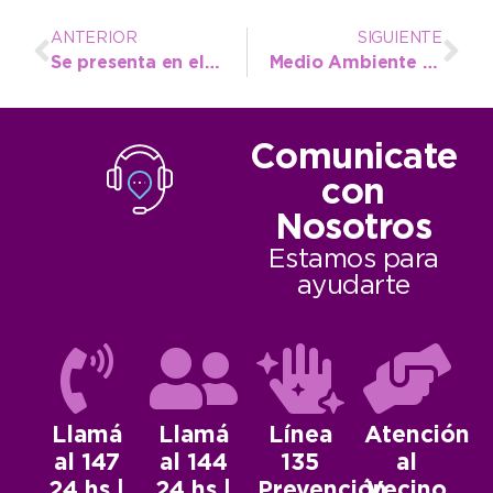
ANTERIOR
SIGUIENTE
Se presenta en el municipio exposición fotográfica de José Luis Cabezas
Medio Ambiente brindó una capacitación para evitar incendios en acopios
Comunicate
con
Nosotros
Estamos para
ayudarte
Llamá
Llamá
Línea
Atención
al 147
al 144
135
al
24 hs |
24 hs |
Prevención
Vecino