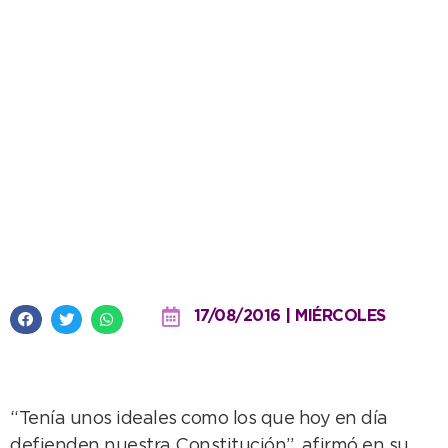
JNF: se realizó el acto oficial por
el fallecimiento de San Martín
17/08/2016 | MIÉRCOLES
“Tenía unos ideales como los que hoy en día
defienden nuestra Constitución”, afirmó en su