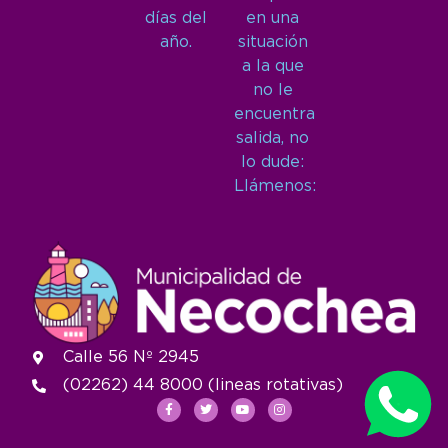
días del
en una
año.
situación
a la que
no le
encuentra
salida, no
lo dude:
Llámenos:
Calle 56 Nº 2945
(02262) 44 8000 (lineas rotativas)