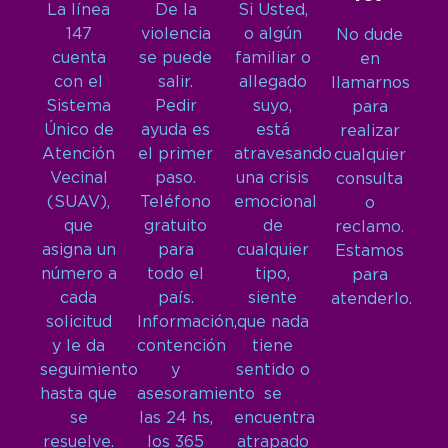
La línea
De la
Si Usted,
147
violencia
o algún
No dude
cuenta
se puede
familiar o
en
con el
salir.
allegado
llamarnos
Sistema
Pedir
suyo,
para
Único de
ayuda es
está
realizar
Atención
el primer
atravesando
cualquier
Vecinal
paso.
una crisis
consulta
(SUAV),
Teléfono
emocional
o
que
gratuito
de
reclamo.
asigna un
para
cualquier
Estamos
número a
todo el
tipo,
para
cada
país.
siente
atenderlo.
solicitud
Información,
que nada
y le da
contención
tiene
seguimiento
y
sentido o
hasta que
asesoramiento
se
se
las 24 hs,
encuentra
resuelve.
los 365
atrapado