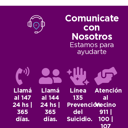
Comunicate
con
Nosotros
Estamos para
ayudarte
Llamá
Llamá
Línea
Atención
al 147
al 144
135
al
24 hs |
24 hs |
Prevención
Vecino
365
365
del
911 |
días.
días.
Suicidio.
100 |
107