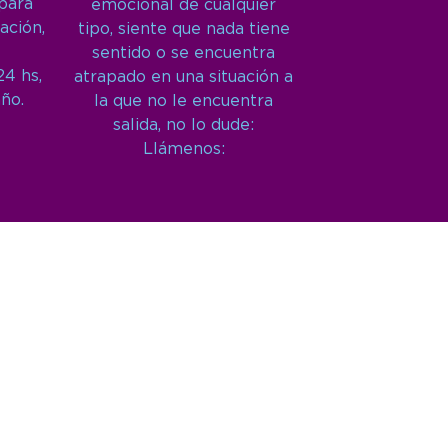
 para
emocional de cualquier
ación,
tipo, siente que nada tiene
sentido o se encuentra
24 hs,
atrapado en una situación a
año.
la que no le encuentra
salida, no lo dude:
Llámenos: