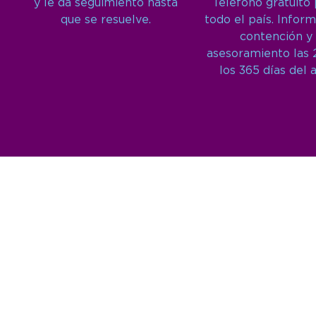
y le da seguimiento hasta
Teléfono gratuito
que se resuelve.
todo el país. Inform
contención y
asesoramiento las 
los 365 días del 