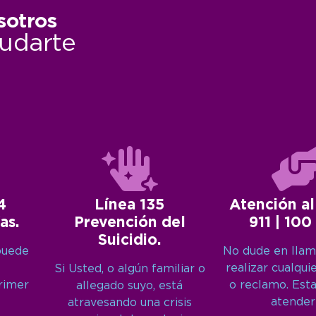
sotros
udarte
4
Línea 135
Atención al
as.
Prevención del
911 | 100
Suicidio.
puede
No dude en llam
realizar cualqui
Si Usted, o algún familiar o
primer
o reclamo. Est
allegado suyo, está
atender
atravesando una crisis