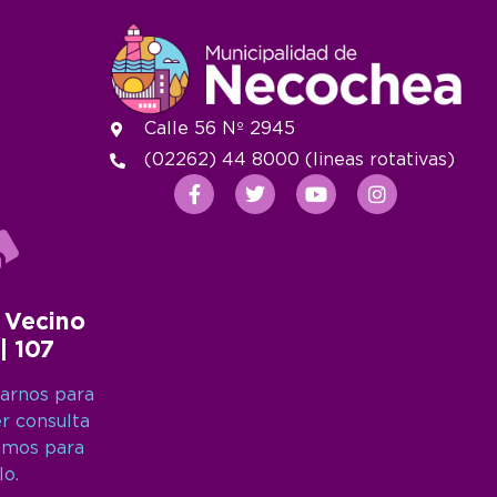
Calle 56 Nº 2945
(02262) 44 8000 (lineas rotativas)
 Vecino
 | 107
arnos para
er consulta
amos para
lo.