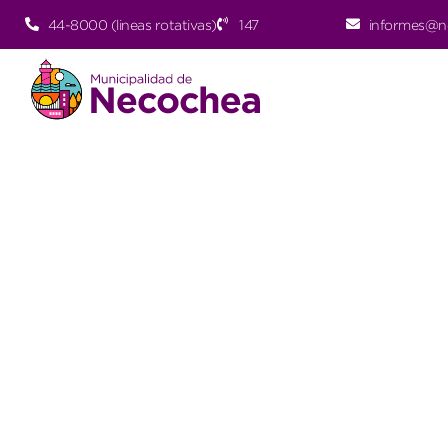
44-8000 (lineas rotativas)
147
informes@n