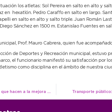
ación los atletas: Sol Pereira en salto en alto y salt
az en hexatlón. Pedro Caraffo en salto en largo. San
elli en salto en alto y salto triple. Juan Román Last
Diego Sánchez en 1500 m. Estanislao Fuentes en salt
nicipal, Prof. Mauro Cabrera, quien fue acompañado 
rección de Deportes y Recreación municipal, estuvo p
rco, el funcionario manifestó su satisfacción por lo
letismo como disciplina en el ámbito de nuestra ciu
López y el Rotary Playa abordaron temas que hacen a la mejora del Distrito
Transporte público: