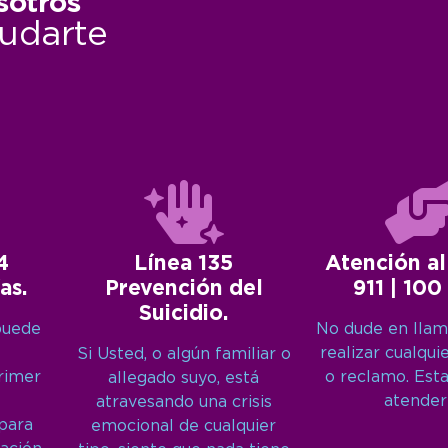
sotros
udarte
4
Línea 135
Atención al
as.
Prevención del
911 | 100
Suicidio.
puede
No dude en llam
realizar cualqui
Si Usted, o algún familiar o
primer
o reclamo. Est
allegado suyo, está
atender
atravesando una crisis
 para
emocional de cualquier