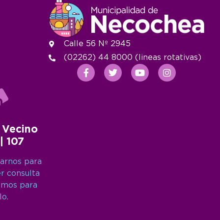
Calle 56 Nº 2945
(02262) 44 8000 (lineas rotativas)
 Vecino
 | 107
arnos para
er consulta
amos para
lo.