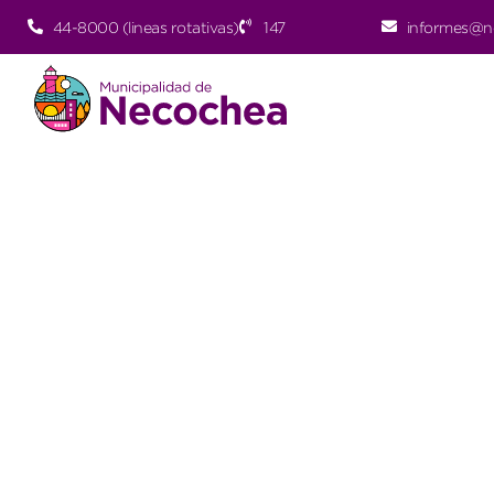
44-8000 (lineas rotativas)
147
informes@n