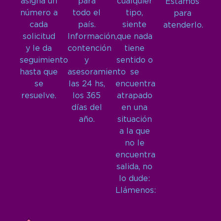
asigna un
para
cualquier
Estamos
número a
todo el
tipo,
para
cada
país.
siente
atenderlo.
solicitud
Información,
que nada
y le da
contención
tiene
seguimiento
y
sentido o
hasta que
asesoramiento
se
se
las 24 hs,
encuentra
resuelve.
los 365
atrapado
días del
en una
año.
situación
a la que
no le
encuentra
salida, no
lo dude:
Llámenos: