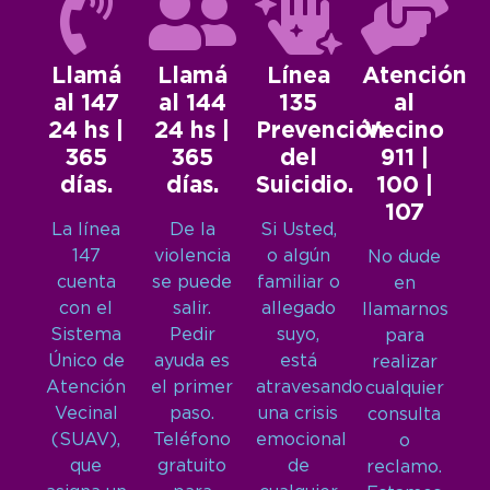
Llamá
Llamá
Línea
Atención
al 147
al 144
135
al
24 hs |
24 hs |
Prevención
Vecino
365
365
del
911 |
días.
días.
Suicidio.
100 |
107
La línea
De la
Si Usted,
147
violencia
o algún
No dude
cuenta
se puede
familiar o
en
con el
salir.
allegado
llamarnos
Sistema
Pedir
suyo,
para
Único de
ayuda es
está
realizar
Atención
el primer
atravesando
cualquier
Vecinal
paso.
una crisis
consulta
(SUAV),
Teléfono
emocional
o
que
gratuito
de
reclamo.