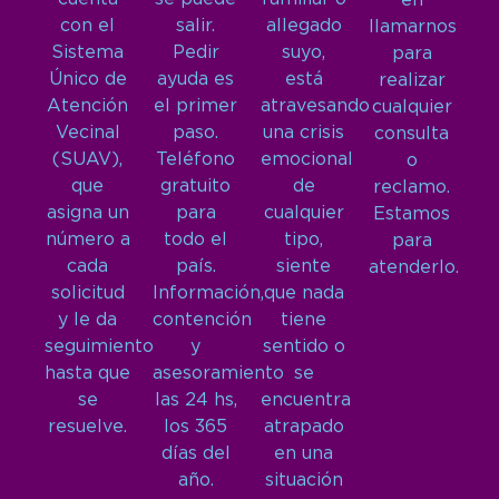
en
con el
salir.
allegado
llamarnos
Sistema
Pedir
suyo,
para
Único de
ayuda es
está
realizar
Atención
el primer
atravesando
cualquier
Vecinal
paso.
una crisis
consulta
(SUAV),
Teléfono
emocional
o
que
gratuito
de
reclamo.
asigna un
para
cualquier
Estamos
número a
todo el
tipo,
para
cada
país.
siente
atenderlo.
solicitud
Información,
que nada
y le da
contención
tiene
seguimiento
y
sentido o
hasta que
asesoramiento
se
se
las 24 hs,
encuentra
resuelve.
los 365
atrapado
días del
en una
año.
situación