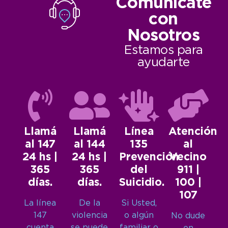
Comunicate
con
Nosotros
Estamos para
ayudarte
Llamá
Llamá
Línea
Atención
al 147
al 144
135
al
24 hs |
24 hs |
Prevención
Vecino
365
365
del
911 |
días.
días.
Suicidio.
100 |
107
La línea
De la
Si Usted,
147
violencia
o algún
No dude
cuenta
se puede
familiar o