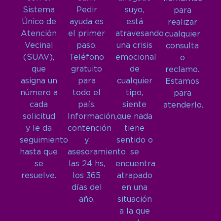
Sistema
Pedir
suyo,
para
Único de
ayuda es
está
realizar
Atención
el primer
atravesando
cualquier
Vecinal
paso.
una crisis
consulta
(SUAV),
Teléfono
emocional
o
que
gratuito
de
reclamo.
asigna un
para
cualquier
Estamos
número a
todo el
tipo,
para
cada
país.
siente
atenderlo.
solicitud
Información,
que nada
y le da
contención
tiene
seguimiento
y
sentido o
hasta que
asesoramiento
se
se
las 24 hs,
encuentra
resuelve.
los 365
atrapado
días del
en una
año.
situación
a la que