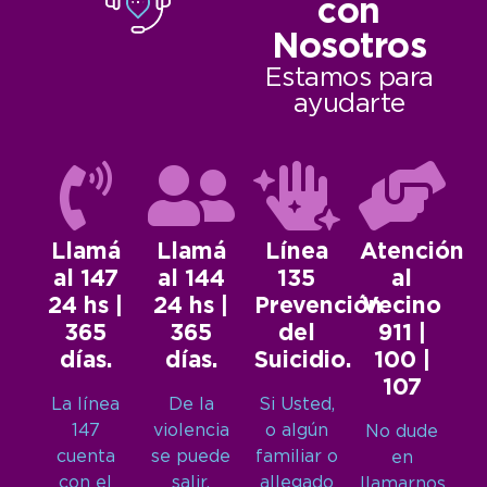
con
Nosotros
Estamos para
ayudarte
Llamá
Llamá
Línea
Atención
al 147
al 144
135
al
24 hs |
24 hs |
Prevención
Vecino
365
365
del
911 |
días.
días.
Suicidio.
100 |
107
La línea
De la
Si Usted,
147
violencia
o algún
No dude
cuenta
se puede
familiar o
en
con el
salir.
allegado
llamarnos