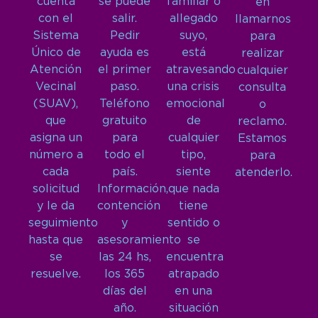
cuenta
se puede
familiar o
en
con el
salir.
allegado
llamarnos
Sistema
Pedir
suyo,
para
Único de
ayuda es
está
realizar
Atención
el primer
atravesando
cualquier
Vecinal
paso.
una crisis
consulta
(SUAV),
Teléfono
emocional
o
que
gratuito
de
reclamo.
asigna un
para
cualquier
Estamos
número a
todo el
tipo,
para
cada
país.
siente
atenderlo.
solicitud
Información,
que nada
y le da
contención
tiene
seguimiento
y
sentido o
hasta que
asesoramiento
se
se
las 24 hs,
encuentra
resuelve.
los 365
atrapado
días del
en una
año.
situación