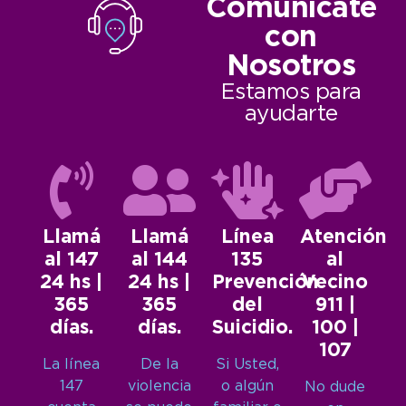
Comunicate
con
Nosotros
Estamos para
ayudarte
Llamá
Llamá
Línea
Atención
al 147
al 144
135
al
24 hs |
24 hs |
Prevención
Vecino
365
365
del
911 |
días.
días.
Suicidio.
100 |
107
La línea
De la
Si Usted,
147
violencia
o algún
No dude