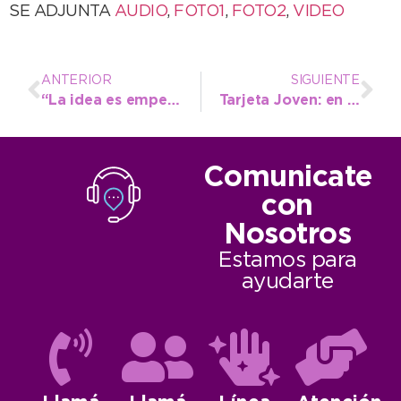
SE ADJUNTA
AUDIO
,
FOTO1
,
FOTO2
,
VIDEO
ANTERIOR
SIGUIENTE
“La idea es empezar a trabajar la cuestión de género como una idea transversal”
Tarjeta Joven: en solo dos días, más de 100 estudiantes ya accedieron a este beneficio
Comunicate
con
Nosotros
Estamos para
ayudarte