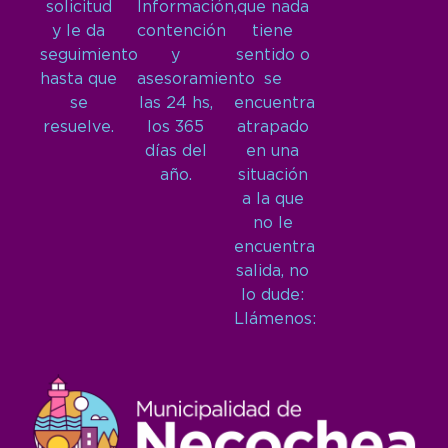
solicitud
Información,
que nada
y le da
contención
tiene
seguimiento
y
sentido o
hasta que
asesoramiento
se
se
las 24 hs,
encuentra
resuelve.
los 365
atrapado
días del
en una
año.
situación
a la que
no le
encuentra
salida, no
lo dude:
Llámenos: