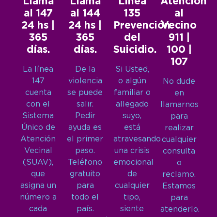
Llamá
Llamá
Línea
Atención
al 147
al 144
135
al
24 hs |
24 hs |
Prevención
Vecino
365
365
del
911 |
días.
días.
Suicidio.
100 |
107
La línea
De la
Si Usted,
147
violencia
o algún
No dude
cuenta
se puede
familiar o
en
con el
salir.
allegado
llamarnos
Sistema
Pedir
suyo,
para
Único de
ayuda es
está
realizar
Atención
el primer
atravesando
cualquier
Vecinal
paso.
una crisis
consulta
(SUAV),
Teléfono
emocional
o
que
gratuito
de
reclamo.
asigna un
para
cualquier
Estamos
número a
todo el
tipo,
para
cada
país.
siente
atenderlo.