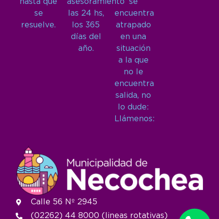
hasta que
asesoramiento
se
se
las 24 hs,
encuentra
resuelve.
los 365
atrapado
días del
en una
año.
situación
a la que
no le
encuentra
salida, no
lo dude:
Llámenos:
Calle 56 Nº 2945
(02262) 44 8000 (lineas rotativas)