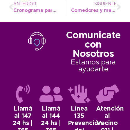
ANTERIOR
SIGUIENTE
Cronograma para este viernes en la segunda jornada del Festival Infantil
Comedores y merenderos locales disfrutan del Fantástico Circo Acuático
Comunicate
con
Nosotros
Estamos para
ayudarte
Llamá
Llamá
Línea
Atención
al 147
al 144
135
al
24 hs |
24 hs |
Prevención
Vecino