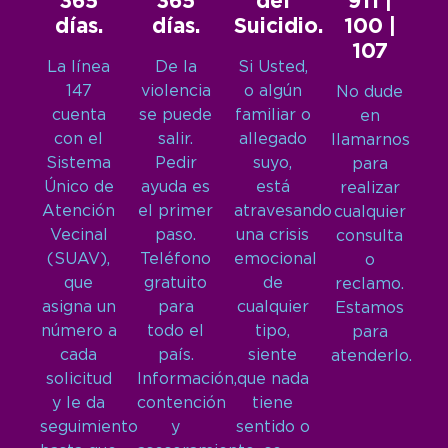
365
365
del
911 |
días.
días.
Suicidio.
100 |
107
La línea
De la
Si Usted,
147
violencia
o algún
No dude
cuenta
se puede
familiar o
en
con el
salir.
allegado
llamarnos
Sistema
Pedir
suyo,
para
Único de
ayuda es
está
realizar
Atención
el primer
atravesando
cualquier
Vecinal
paso.
una crisis
consulta
(SUAV),
Teléfono
emocional
o
que
gratuito
de
reclamo.
asigna un
para
cualquier
Estamos
número a
todo el
tipo,
para
cada
país.
siente
atenderlo.
solicitud
Información,
que nada
y le da
contención
tiene
seguimiento
y
sentido o