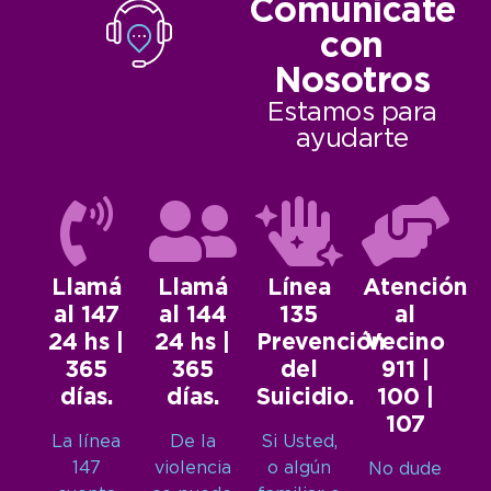
Comunicate
con
Nosotros
Estamos para
ayudarte
Llamá
Llamá
Línea
Atención
al 147
al 144
135
al
24 hs |
24 hs |
Prevención
Vecino
365
365
del
911 |
días.
días.
Suicidio.
100 |
107
La línea
De la
Si Usted,
147
violencia
o algún
No dude