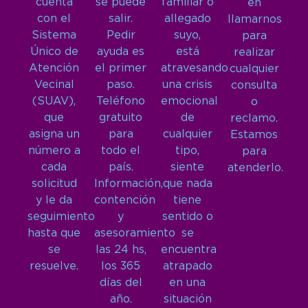
cuenta
se puede
familiar o
en
con el
salir.
allegado
llamarnos
Sistema
Pedir
suyo,
para
Único de
ayuda es
está
realizar
Atención
el primer
atravesando
cualquier
Vecinal
paso.
una crisis
consulta
(SUAV),
Teléfono
emocional
o
que
gratuito
de
reclamo.
asigna un
para
cualquier
Estamos
número a
todo el
tipo,
para
cada
país.
siente
atenderlo.
solicitud
Información,
que nada
y le da
contención
tiene
seguimiento
y
sentido o
hasta que
asesoramiento
se
se
las 24 hs,
encuentra
resuelve.
los 365
atrapado
días del
en una
año.
situación