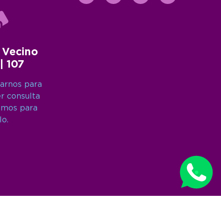
 Vecino
 | 107
arnos para
er consulta
amos para
lo.