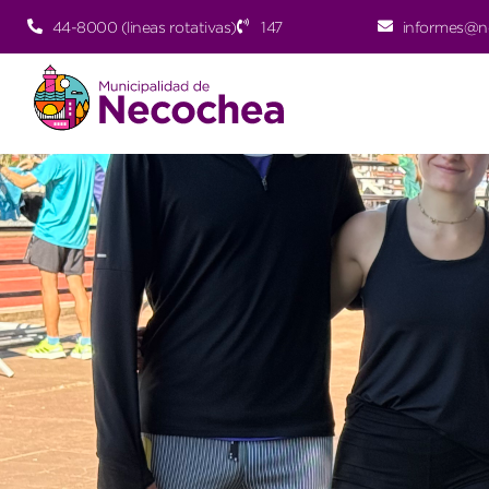
44-8000 (lineas rotativas)
147
informes@n