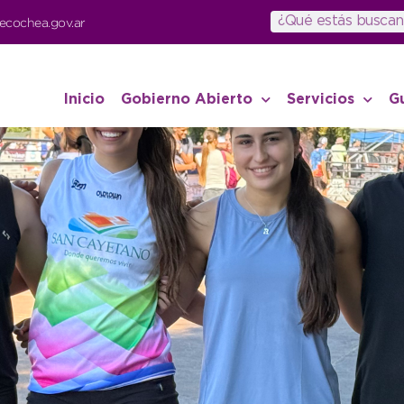
ecochea.gov.ar
Inicio
Gobierno Abierto
Servicios
G