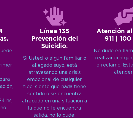
4
Línea 135
Atención al
as.
Prevención del
911 | 100
Suicidio.
puede
No dude en llam
realizar cualqui
Si Usted, o algún familiar o
primer
o reclamo. Est
allegado suyo, está
atender
atravesando una crisis
 para
emocional de cualquier
ación,
tipo, siente que nada tiene
sentido o se encuentra
24 hs,
atrapado en una situación a
año.
la que no le encuentra
salida, no lo dude:
Llámenos: