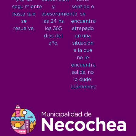
seguimiento
y
sentido o
hasta que
asesoramiento
se
se
las 24 hs,
encuentra
resuelve.
los 365
atrapado
días del
en una
año.
situación
a la que
no le
encuentra
salida, no
lo dude:
Llámenos: