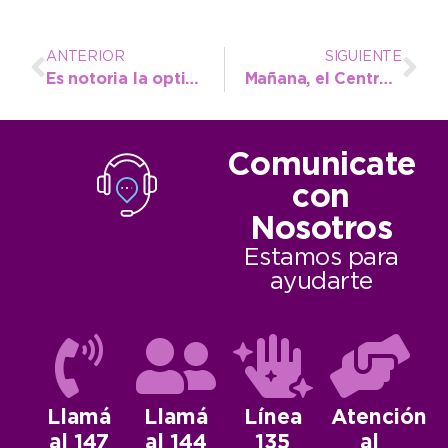
ANTERIOR
SIGUIENTE
Es notoria la optimización del servicio de Higiene Urbana
Mañana, el Centro Cívico comenzará a atender más tarde
Comunicate
con
Nosotros
Estamos para
ayudarte
Llamá
Llamá
Línea
Atención
al 147
al 144
135
al