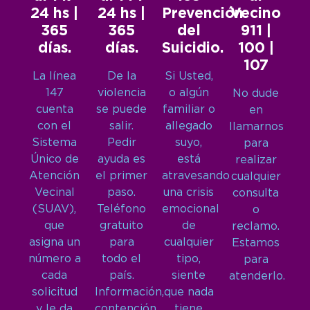
24 hs |
24 hs |
Prevención
Vecino
365
365
del
911 |
días.
días.
Suicidio.
100 |
107
La línea
De la
Si Usted,
147
violencia
o algún
No dude
cuenta
se puede
familiar o
en
con el
salir.
allegado
llamarnos
Sistema
Pedir
suyo,
para
Único de
ayuda es
está
realizar
Atención
el primer
atravesando
cualquier
Vecinal
paso.
una crisis
consulta
(SUAV),
Teléfono
emocional
o
que
gratuito
de
reclamo.
asigna un
para
cualquier
Estamos
número a
todo el
tipo,
para
cada
país.
siente
atenderlo.
solicitud
Información,
que nada
y le da
contención
tiene