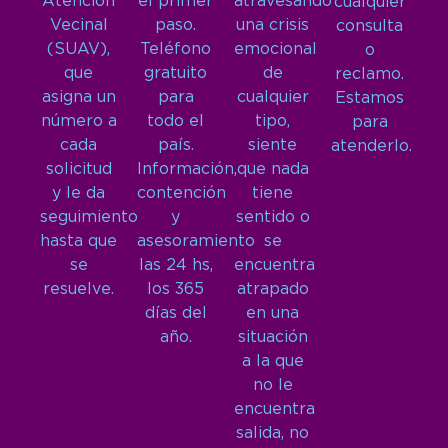
Atención
el primer
atravesando
cualquier
Vecinal
paso.
una crisis
consulta
(SUAV),
Teléfono
emocional
o
que
gratuito
de
reclamo.
asigna un
para
cualquier
Estamos
número a
todo el
tipo,
para
cada
país.
siente
atenderlo.
solicitud
Información,
que nada
y le da
contención
tiene
seguimiento
y
sentido o
hasta que
asesoramiento
se
se
las 24 hs,
encuentra
resuelve.
los 365
atrapado
días del
en una
año.
situación
a la que
no le
encuentra
salida, no