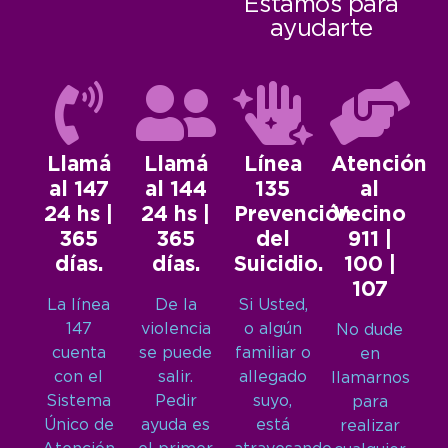
Estamos para
ayudarte
Llamá
Llamá
Línea
Atención
al 147
al 144
135
al
24 hs |
24 hs |
Prevención
Vecino
365
365
del
911 |
días.
días.
Suicidio.
100 |
107
La línea
De la
Si Usted,
147
violencia
o algún
No dude
cuenta
se puede
familiar o
en
con el
salir.
allegado
llamarnos
Sistema
Pedir
suyo,
para
Único de
ayuda es
está
realizar