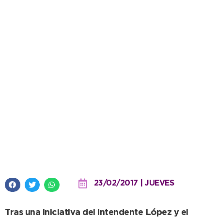
La familia más grande de
Facebook:
#MiApellidoEsNecochea fue un
éxito
23/02/2017 | JUEVES
Tras una iniciativa del intendente López y el