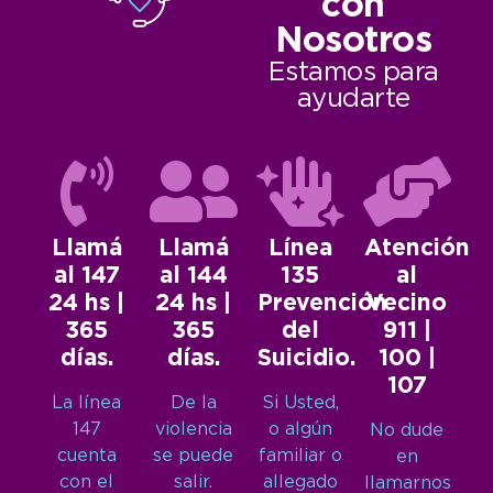
con
Nosotros
Estamos para
ayudarte
Llamá
Llamá
Línea
Atención
al 147
al 144
135
al
24 hs |
24 hs |
Prevención
Vecino
365
365
del
911 |
días.
días.
Suicidio.
100 |
107
La línea
De la
Si Usted,
147
violencia
o algún
No dude
cuenta
se puede
familiar o
en
con el
salir.
allegado
llamarnos