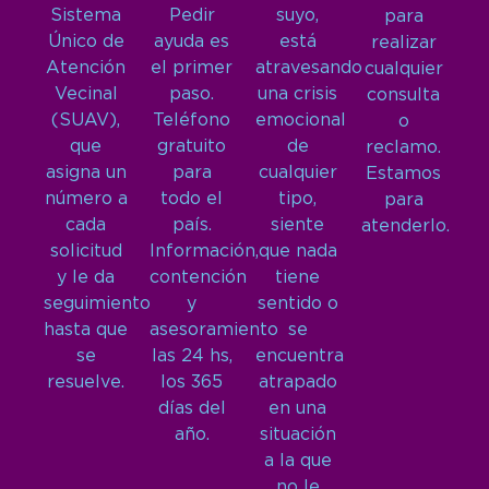
Sistema
Pedir
suyo,
para
Único de
ayuda es
está
realizar
Atención
el primer
atravesando
cualquier
Vecinal
paso.
una crisis
consulta
(SUAV),
Teléfono
emocional
o
que
gratuito
de
reclamo.
asigna un
para
cualquier
Estamos
número a
todo el
tipo,
para
cada
país.
siente
atenderlo.
solicitud
Información,
que nada
y le da
contención
tiene
seguimiento
y
sentido o
hasta que
asesoramiento
se
se
las 24 hs,
encuentra
resuelve.
los 365
atrapado
días del
en una
año.
situación
a la que
no le