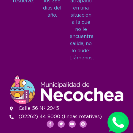
resuelve.
los 365
atrapado
días del
en una
año.
situación
a la que
no le
encuentra
salida, no
lo dude:
Llámenos:
Calle 56 Nº 2945
(02262) 44 8000 (lineas rotativas)