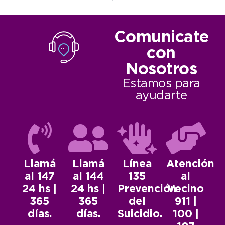
Comunicate
con
Nosotros
Estamos para
ayudarte
Llamá
Llamá
Línea
Atención
al 147
al 144
135
al
24 hs |
24 hs |
Prevención
Vecino
365
365
del
911 |
días.
días.
Suicidio.
100 |