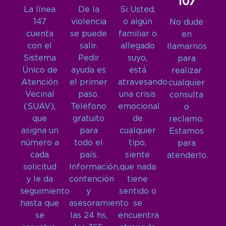
107
La línea
De la
Si Usted,
147
violencia
o algún
No dude
cuenta
se puede
familiar o
en
con el
salir.
allegado
llamarnos
Sistema
Pedir
suyo,
para
Único de
ayuda es
está
realizar
Atención
el primer
atravesando
cualquier
Vecinal
paso.
una crisis
consulta
(SUAV),
Teléfono
emocional
o
que
gratuito
de
reclamo.
asigna un
para
cualquier
Estamos
número a
todo el
tipo,
para
cada
país.
siente
atenderlo.
solicitud
Información,
que nada
y le da
contención
tiene
seguimiento
y
sentido o
hasta que
asesoramiento
se
se
las 24 hs,
encuentra