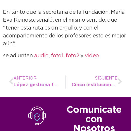
En tanto que la secretaria de la fundación, María
Eva Reinoso, señaló, en el mismo sentido, que
“tener esta ruta es un orgullo, y con el
acompañamiento de los profesores esto es mejor
aún”.
se adjuntan
audio
,
foto1
,
foto2
y
video
ANTERIOR
SIGUIENTE
López gestiona tomógrafo para el hospital y es inminente llegada del SAME al Distrito
Cinco instituciones participan esta semana de la propuesta de Frescura Natural
Comunicate
con
Nosotros