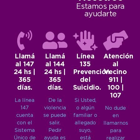
Estamos para
ayudarte
Llamá
Llamá
Línea
Atención
al 147
al 144
135
al
24 hs |
24 hs |
Prevención
Vecino
365
365
del
911 |
días.
días.
Suicidio.
100 |
107
La línea
De la
Si Usted,
147
violencia
o algún
No dude
cuenta
se puede
familiar o
en
con el
salir.
allegado
llamarnos
Sistema
Pedir
suyo,
para
Único de
ayuda es
está
realizar