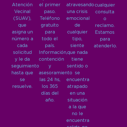
Atención
el primer
atravesando
cualquier
Vecinal
paso.
una crisis
consulta
(SUAV),
Teléfono
emocional
o
que
gratuito
de
reclamo.
asigna un
para
cualquier
Estamos
número a
todo el
tipo,
para
cada
país.
siente
atenderlo.
solicitud
Información,
que nada
y le da
contención
tiene
seguimiento
y
sentido o
hasta que
asesoramiento
se
se
las 24 hs,
encuentra
resuelve.
los 365
atrapado
días del
en una
año.
situación
a la que
no le
encuentra