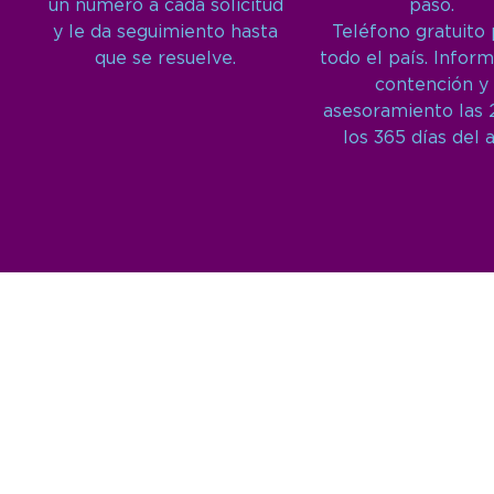
un número a cada solicitud
paso.
y le da seguimiento hasta
Teléfono gratuito
que se resuelve.
todo el país. Inform
contención y
asesoramiento las 
los 365 días del 