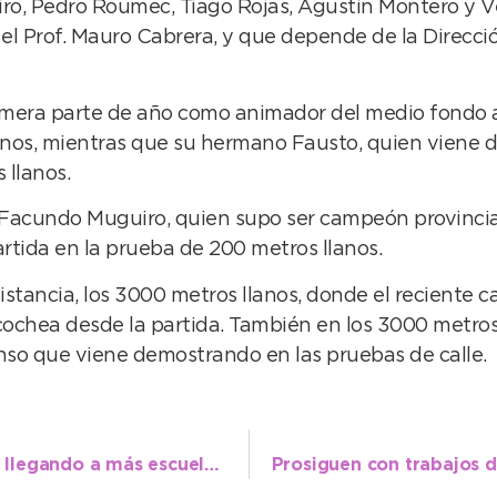
o, Pedro Roumec, Tiago Rojas, Agustín Montero y Ver
el Prof. Mauro Cabrera, y que depende de la Direcci
imera parte de año como animador del medio fondo a
nos, mientras que su hermano Fausto, quien viene de 
 llanos.
 Facundo Muguiro, quien supo ser campeón provincial
rtida en la prueba de 200 metros llanos.
 distancia, los 3000 metros llanos, donde el reciente 
ochea desde la partida. También en los 3000 metros
enso que viene demostrando en las pruebas de calle.
Se replican las jornadas de educación vial llegando a más escuelas de Necochea y Quequén