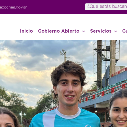
ecochea.gov.ar
Inicio
Gobierno Abierto
Servicios
G