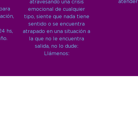
atender
atravesando una crisis
 para
emocional de cualquier
ación,
tipo, siente que nada tiene
sentido o se encuentra
24 hs,
atrapado en una situación a
año.
la que no le encuentra
salida, no lo dude:
Llámenos: