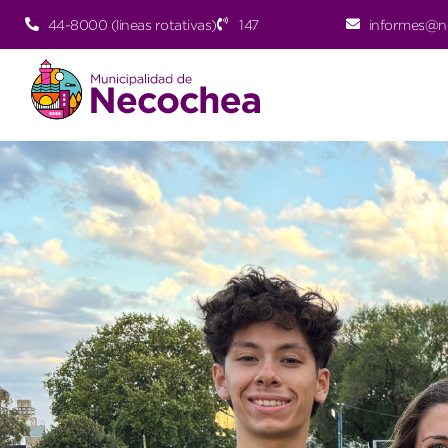
44-8000 (lineas rotativas)
147
informes@n