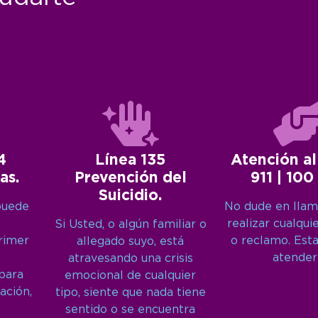
4
Línea 135
Atención al
as.
Prevención del
911 | 100
Suicidio.
puede
No dude en llam
realizar cualqui
Si Usted, o algún familiar o
primer
o reclamo. Est
allegado suyo, está
atender
atravesando una crisis
 para
emocional de cualquier
ación,
tipo, siente que nada tiene
sentido o se encuentra