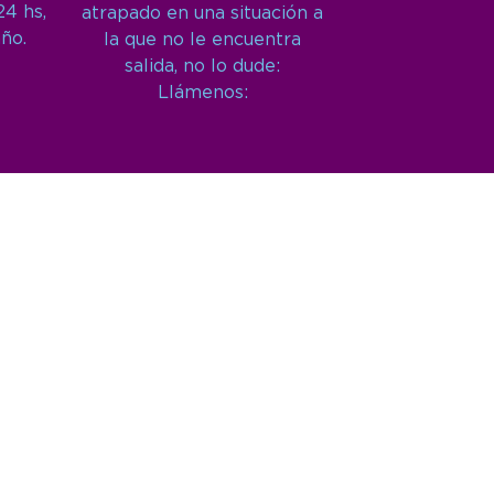
24 hs,
atrapado en una situación a
año.
la que no le encuentra
salida, no lo dude:
Llámenos: