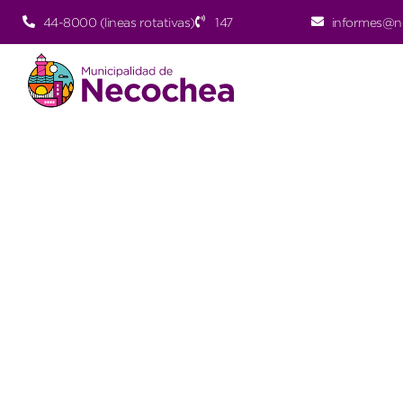
44-8000 (lineas rotativas)
147
informes@n