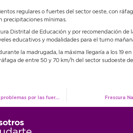
entos regulares o fuertes del sector oeste, con ráfag
on precipitaciones mínimas.
tura Distrital de Educación y por recomendación de l
iveles educativos y modalidades para el turno mañan
rante la madrugada, la máxima llegaría a los 19 en h
áfaga de entre 50 y 70 km/h del sector sudoeste deb
Maquinaria municipal trabaja resolviendo problemas por las fuertes lluvias
Frescura Na
sotros
udarte