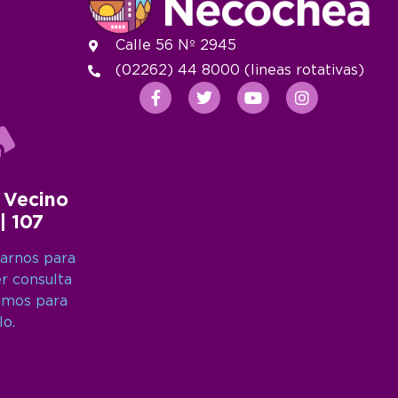
Calle 56 Nº 2945
(02262) 44 8000 (lineas rotativas)
 Vecino
 | 107
arnos para
er consulta
amos para
lo.