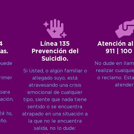
4
Línea 135
Atención al
as.
Prevención del
911 | 100
Suicidio.
puede
No dude en llam
realizar cualqui
Si Usted, o algún familiar o
primer
o reclamo. Est
allegado suyo, está
atender
atravesando una crisis
 para
emocional de cualquier
ación,
tipo, siente que nada tiene
sentido o se encuentra
24 hs,
atrapado en una situación a
año.
la que no le encuentra
salida, no lo dude: