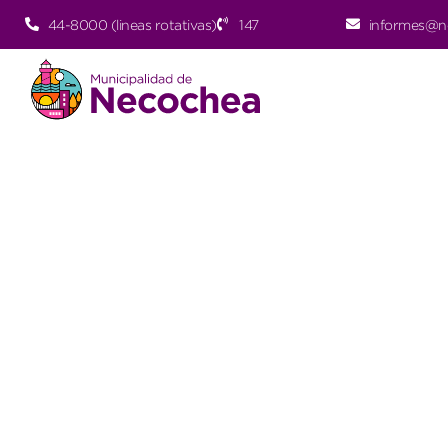
44-8000 (lineas rotativas)
147
informes@n