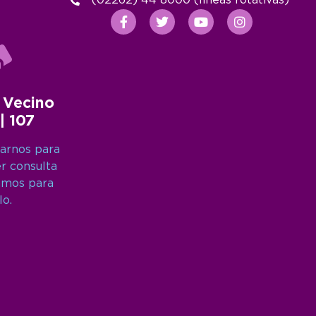
(02262) 44 8000 (lineas rotativas)
 Vecino
 | 107
arnos para
er consulta
amos para
lo.