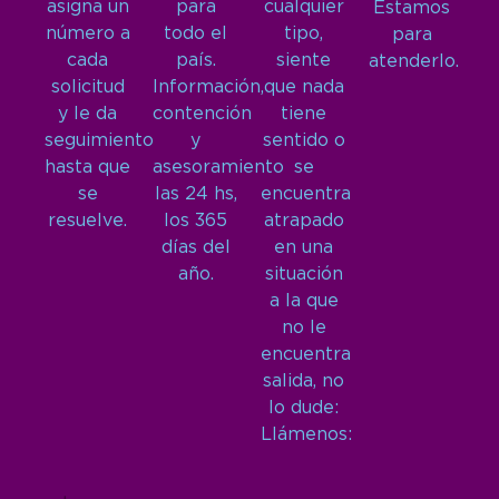
asigna un
para
cualquier
Estamos
número a
todo el
tipo,
para
cada
país.
siente
atenderlo.
solicitud
Información,
que nada
y le da
contención
tiene
seguimiento
y
sentido o
hasta que
asesoramiento
se
se
las 24 hs,
encuentra
resuelve.
los 365
atrapado
días del
en una
año.
situación
a la que
no le
encuentra
salida, no
lo dude:
Llámenos: