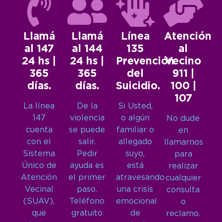
Llamá
Llamá
Línea
Atención
al 147
al 144
135
al
24 hs |
24 hs |
Prevención
Vecino
365
365
del
911 |
días.
días.
Suicidio.
100 |
107
La línea
De la
Si Usted,
147
violencia
o algún
No dude
cuenta
se puede
familiar o
en
con el
salir.
allegado
llamarnos
Sistema
Pedir
suyo,
para
Único de
ayuda es
está
realizar
Atención
el primer
atravesando
cualquier
Vecinal
paso.
una crisis
consulta
(SUAV),
Teléfono
emocional
o
que
gratuito
de
reclamo.