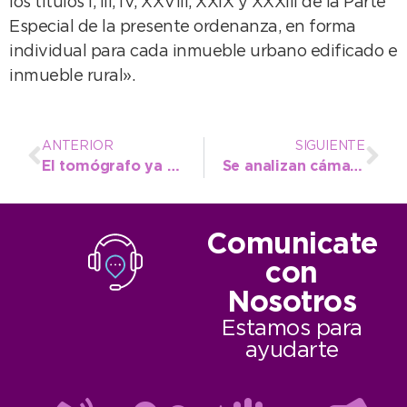
los títulos I, III, IV, XXVIII, XXIX y XXXIII de la Parte
Especial de la presente ordenanza, en forma
individual para cada inmueble urbano edificado e
inmueble rural».
ANTERIOR
SIGUIENTE
El tomógrafo ya está en Argentina y se acerca un momento histórico para la salud pública de Necochea
Se analizan cámaras de seguridad para identificar a los autores de hechos de vandalismo en Quequén
Comunicate
con
Nosotros
Estamos para
ayudarte