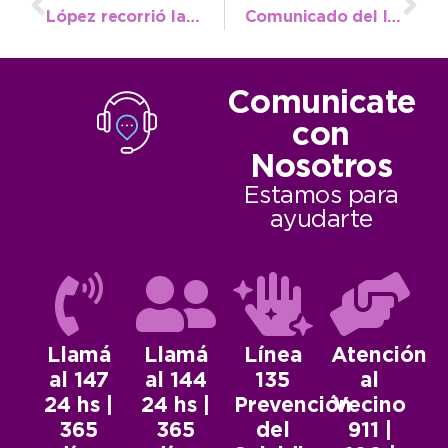
López recorrió la remodelada Estación de Piscicultura
Comunicado del Instituto de la Vivienda provincial
Comunicate
con
Nosotros
Estamos para
ayudarte
Llamá
Llamá
Línea
Atención
al 147
al 144
135
al
24 hs |
24 hs |
Prevención
Vecino
365
365
del
911 |