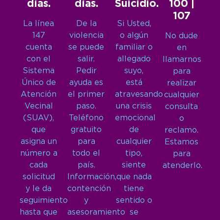
días.
días.
Suicidio.
100 |
107
La línea
De la
Si Usted,
147
violencia
o algún
No dude
cuenta
se puede
familiar o
en
con el
salir.
allegado
llamarnos
Sistema
Pedir
suyo,
para
Único de
ayuda es
está
realizar
Atención
el primer
atravesando
cualquier
Vecinal
paso.
una crisis
consulta
(SUAV),
Teléfono
emocional
o
que
gratuito
de
reclamo.
asigna un
para
cualquier
Estamos
número a
todo el
tipo,
para
cada
país.
siente
atenderlo.
solicitud
Información,
que nada
y le da
contención
tiene
seguimiento
y
sentido o
hasta que
asesoramiento
se