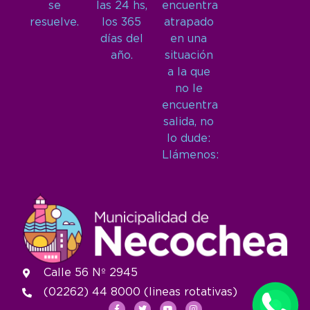
se
las 24 hs,
encuentra
resuelve.
los 365
atrapado
días del
en una
año.
situación
a la que
no le
encuentra
salida, no
lo dude:
Llámenos:
Calle 56 Nº 2945
(02262) 44 8000 (lineas rotativas)