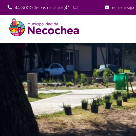
44-8000 (lineas rotativas)
147
informes@n