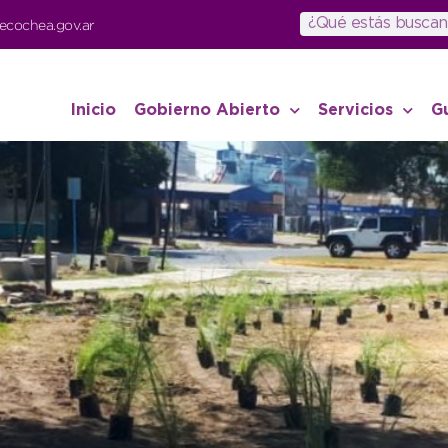
ecochea.gov.ar
Inicio
Gobierno Abierto
Servicios
G