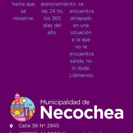
hasta que
asesoramiento
se
se
las 24 hs,
encuentra
resuelve.
los 365
atrapado
días del
en una
año.
situación
a la que
no le
encuentra
salida, no
lo dude:
Llámenos:
Calle 56 Nº 2945