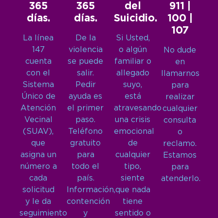
365
365
del
911 |
días.
días.
Suicidio.
100 |
107
La línea
De la
Si Usted,
147
violencia
o algún
No dude
cuenta
se puede
familiar o
en
con el
salir.
allegado
llamarnos
Sistema
Pedir
suyo,
para
Único de
ayuda es
está
realizar
Atención
el primer
atravesando
cualquier
Vecinal
paso.
una crisis
consulta
(SUAV),
Teléfono
emocional
o
que
gratuito
de
reclamo.
asigna un
para
cualquier
Estamos
número a
todo el
tipo,
para
cada
país.
siente
atenderlo.
solicitud
Información,
que nada
y le da
contención
tiene
seguimiento
y
sentido o