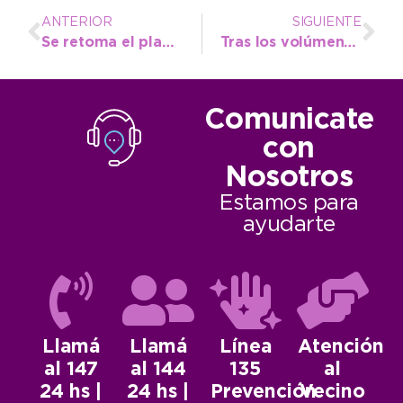
ANTERIOR
SIGUIENTE
Se retoma el plan estratégico de recuperación de calles en Quequén y Necochea
Tras los volúmenes de lluvias, el Ente Vial despliega sus máquinas por los caminos rurales
Comunicate
con
Nosotros
Estamos para
ayudarte
Llamá
Llamá
Línea
Atención
al 147
al 144
135
al
24 hs |
24 hs |
Prevención
Vecino