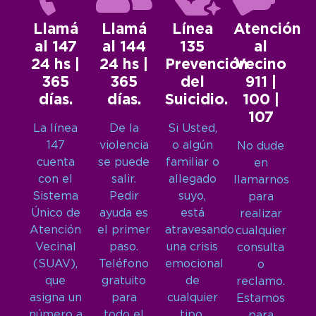
Llamá
Llamá
Línea
Atención
al 147
al 144
135
al
24 hs |
24 hs |
Prevención
Vecino
365
365
del
911 |
días.
días.
Suicidio.
100 |
107
La línea
De la
Si Usted,
147
violencia
o algún
No dude
cuenta
se puede
familiar o
en
con el
salir.
allegado
llamarnos
Sistema
Pedir
suyo,
para
Único de
ayuda es
está
realizar
Atención
el primer
atravesando
cualquier
Vecinal
paso.
una crisis
consulta
(SUAV),
Teléfono
emocional
o
que
gratuito
de
reclamo.
asigna un
para
cualquier
Estamos
número a
todo el
tipo,
para