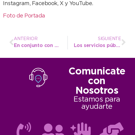
Instagram, Facebook, X y YouTube.
Foto de Portada
ANTERIOR
SIGUIENTE
En conjunto con Hidráulica, el Emsur terminó con la limpieza del cañadón y avanza hacia el Arroyo Mendoza
Los servicios públicos vuelven a encabezar el listado de reclamos en la OMIC
Comunicate
con
Nosotros
Estamos para
ayudarte