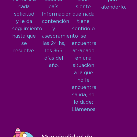
cada
país.
siente
atenderlo.
solicitud
Información,
que nada
y le da
contención
tiene
seguimiento
y
sentido o
hasta que
asesoramiento
se
se
las 24 hs,
encuentra
resuelve.
los 365
atrapado
días del
en una
año.
situación
a la que
no le
encuentra
salida, no
lo dude:
Llámenos: