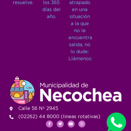
resuelve.
los 365
atrapado
días del
en una
año.
situación
a la que
no le
encuentra
salida, no
lo dude:
Llámenos:
Calle 56 Nº 2945
(02262) 44 8000 (lineas rotativas)