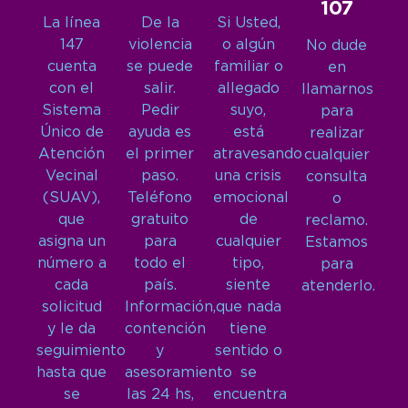
107
La línea
De la
Si Usted,
147
violencia
o algún
No dude
cuenta
se puede
familiar o
en
con el
salir.
allegado
llamarnos
Sistema
Pedir
suyo,
para
Único de
ayuda es
está
realizar
Atención
el primer
atravesando
cualquier
Vecinal
paso.
una crisis
consulta
(SUAV),
Teléfono
emocional
o
que
gratuito
de
reclamo.
asigna un
para
cualquier
Estamos
número a
todo el
tipo,
para
cada
país.
siente
atenderlo.
solicitud
Información,
que nada
y le da
contención
tiene
seguimiento
y
sentido o
hasta que
asesoramiento
se
se
las 24 hs,
encuentra