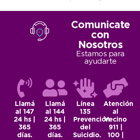
Comunicate
con
Nosotros
Estamos para
ayudarte
Llamá
Llamá
Línea
Atención
al 147
al 144
135
al
24 hs |
24 hs |
Prevención
Vecino
365
365
del
911 |
días.
días.
Suicidio.
100 |